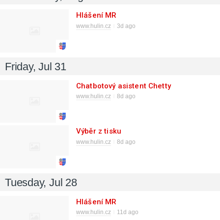
Hlášení MR
www.hulin.cz
3d ago
Friday, Jul 31
Chatbotový asistent Chetty
www.hulin.cz
8d ago
Výběr z tisku
www.hulin.cz
8d ago
Tuesday, Jul 28
Hlášení MR
www.hulin.cz
11d ago