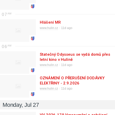
07
Hlášení MR
www.hulin.cz
11d ago
06
Statečný Odysseus se vydá domů přes
letní kino v Hulíně
www.hulin.cz
11d ago
OZNÁMENÍ O PŘERUŠENÍ DODÁVKY
ELEKTŘINY - 2.9.2026
www.hulin.cz
11d ago
Monday, Jul 27
VV 2026-179 Vyrozumění o zahájení