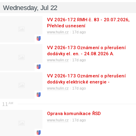
Wednesday, Jul 22
VV 2026-172 RMH č. 83 - 20.07.2026,
Přehled usnesení
www.hulin.cz
17d ago
VV 2026-173 Oznámení o přerušení
dodávky el. en. - 24.08.2026 A.
Dvořáka, Pravčice, Třebětice
www.hulin.cz
17d ago
VV 2026-173 Oznámení o přerušení
dodávky elektrické energie -
24.08.2026
www.hulin.cz
17d ago
11
Oprava komunikace ŘSD
www.hulin.cz
17d ago