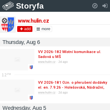
Storyfa
Pull down to refresh..
www.hulin.cz
add
more
Thursday, Aug 6
VV 2026-182 Místní komunikace ul.
Sadová u MŠ
www.hulin.cz
2d ago
12
VV 2026-181 Ozn. o přerušení dodávky
el. en. 7.9.26 - Holešovská, Nádražní,
U Stavu I+II, Višnovce
www.hulin.cz
2d ago
Wednesday, Aug 5