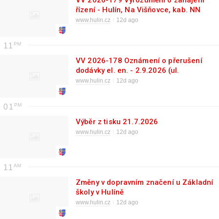
řízení - Hulín, Na Višňovce, kab. NN
www.hulin.cz
12d ago
11
VV 2026-178 Oznámení o přerušení
dodávky el. en. - 2.9.2026 (ul.
Havlíčkova)
www.hulin.cz
12d ago
01
Výběr z tisku 21.7.2026
www.hulin.cz
12d ago
11
Změny v dopravním značení u Základní
školy v Hulíně
www.hulin.cz
12d ago