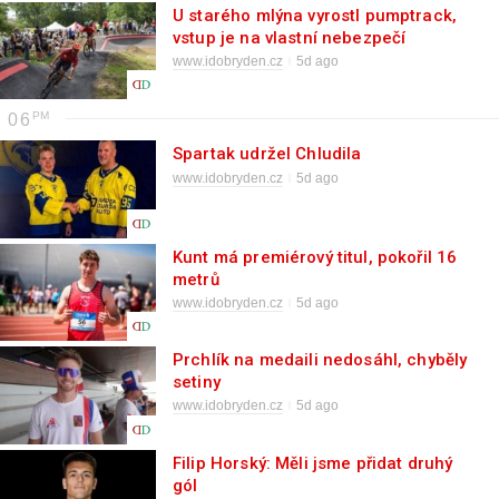
U starého mlýna vyrostl pumptrack,
vstup je na vlastní nebezpečí
www.idobryden.cz
5d ago
06
Spartak udržel Chludila
www.idobryden.cz
5d ago
Kunt má premiérový titul, pokořil 16
metrů
www.idobryden.cz
5d ago
Prchlík na medaili nedosáhl, chyběly
setiny
www.idobryden.cz
5d ago
Filip Horský: Měli jsme přidat druhý
gól