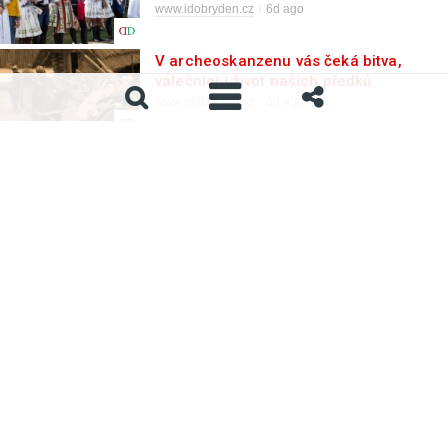
www.idobryden.cz
6d ago
V archeoskanzenu vás čeká bitva,
válečníci i život našich předků
www.idobryden.cz
6d ago
Hrátky s čertem uvidíte naposledy na
Buchlově
www.idobryden.cz
6d ago
Moravskými chodníčky projdete s
lidovou písničkou
www.idobryden.cz
6d ago
Ve školní tělocvičně se zastavil čas,
čeká ji silné „zemětřesení“
www.idobryden.cz
6d ago
Náměstí Míru opouští dělníci,