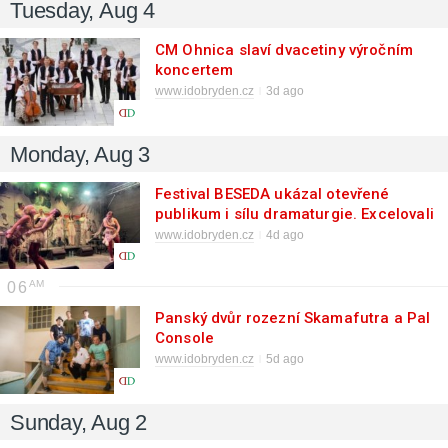
Tuesday, Aug 4
CM Ohnica slaví dvacetiny výročním
koncertem
www.idobryden.cz
3d ago
Monday, Aug 3
Festival BESEDA ukázal otevřené
publikum i sílu dramaturgie. Excelovali
Horse Lords, Liturgy i Makeshift Art
www.idobryden.cz
4d ago
Bar
06
Panský dvůr rozezní Skamafutra a Pal
Console
www.idobryden.cz
5d ago
Sunday, Aug 2