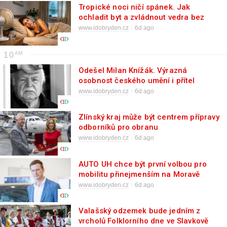
Tropické noci ničí spánek. Jak
ochladit byt a zvládnout vedra bez
zbytečných chyb
www.idobryden.cz
6d ago
10
Odešel Milan Knížák. Výrazná
osobnost českého umění i přítel
Slovácka
www.idobryden.cz
6d ago
Zlínský kraj může být centrem přípravy
odborníků pro obranu
www.idobryden.cz
6d ago
AUTO UH chce být první volbou pro
mobilitu přinejmenším na Moravě
www.idobryden.cz
6d ago
Valašský odzemek bude jedním z
vrcholů Folklorního dne ve Slavkově