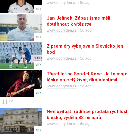
www.idobryden.cz
5d ago
Jan Jelínek: Zápas jsme měli
dotáhnout k vítězství
www.idobryden.cz
5d ago
Z premiéry vybojovalo Slovácko jen
bod
www.idobryden.cz
5d ago
Třicet let se Scarlet Rose. Je to moje
láska na celý život, říká Vlastimil
Řezníček
www.idobryden.cz
5d ago
11
Nemovitosti radnice prodala rychlostí
blesku, vydělá 83 milionů
www.idobryden.cz
6d ago