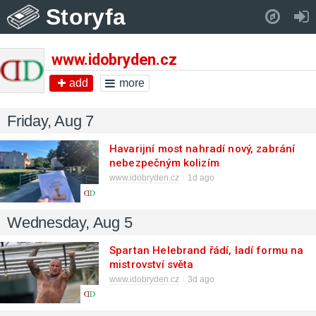
Storyfa
Pull down to refresh..
www.idobryden.cz
add
more
Friday, Aug 7
Havarijní most nahradí nový, zabrání
nebezpečným kolizím
www.idobryden.cz
1d ago
Wednesday, Aug 5
Spartan Helebrand řádí, ladí formu na
mistrovství světa
www.idobryden.cz
3d ago