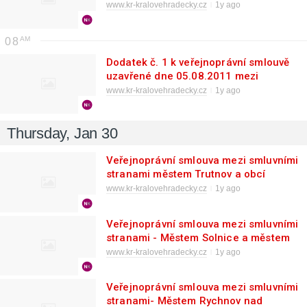
středoškoláci
www.kr-kralovehradecky.cz
1y ago
08
Dodatek č. 1 k veřejnoprávní smlouvě
uzavřené dne 05.08.2011 mezi
městem Červený Kostelec a obcí
www.kr-kralovehradecky.cz
1y ago
Zábrodí
Thursday, Jan 30
Veřejnoprávní smlouva mezi smluvními
stranami městem Trutnov a obcí
Maršov u Úpice
www.kr-kralovehradecky.cz
1y ago
Veřejnoprávní smlouva mezi smluvními
stranami - Městem Solnice a městem
Rychnov nad Kněžnou
www.kr-kralovehradecky.cz
1y ago
Veřejnoprávní smlouva mezi smluvními
stranami- Městem Rychnov nad