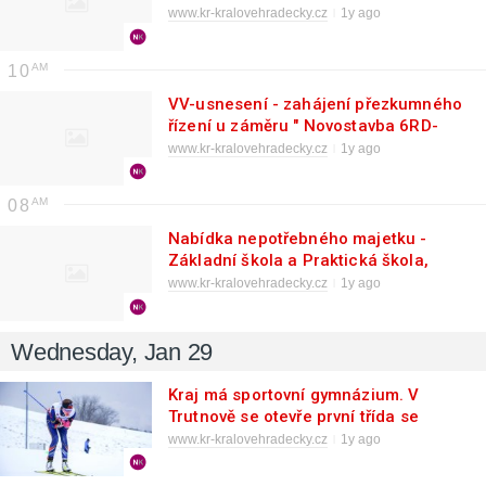
Kněžnou a obcí Bílý Újezd
www.kr-kralovehradecky.cz
1y ago
10
VV-usnesení - zahájení přezkumného
řízení u záměru " Novostavba 6RD-
Prkenný Důl"
www.kr-kralovehradecky.cz
1y ago
08
Nabídka nepotřebného majetku -
Základní škola a Praktická škola,
Broumov
www.kr-kralovehradecky.cz
1y ago
Wednesday, Jan 29
Kraj má sportovní gymnázium. V
Trutnově se otevře první třída se
sportovní přípravou
www.kr-kralovehradecky.cz
1y ago