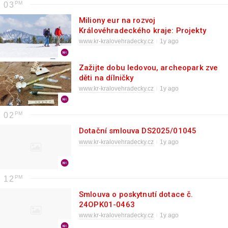
03
Miliony eur na rozvoj
Královéhradeckého kraje: Projekty
Interreg podpoří příhraničí
www.kr-kralovehradecky.cz
1y ago
Zažijte dobu ledovou, archeopark zve
děti na dílničky
www.kr-kralovehradecky.cz
1y ago
02
Dotační smlouva DS2025/01045
www.kr-kralovehradecky.cz
1y ago
12
Smlouva o poskytnutí dotace č.
24OPK01-0463
www.kr-kralovehradecky.cz
1y ago