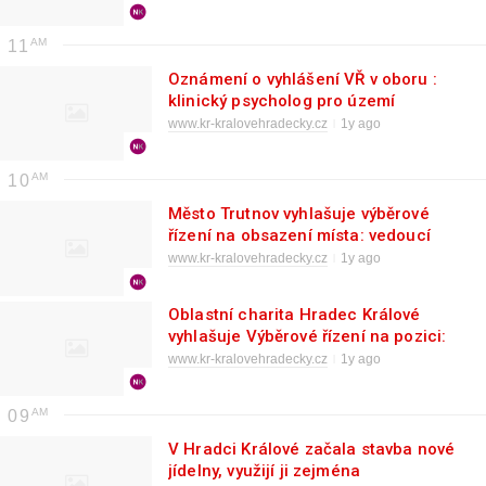
11
Oznámení o vyhlášení VŘ v oboru :
klinický psycholog pro území
Trutnov
www.kr-kralovehradecky.cz
1y ago
10
Město Trutnov vyhlašuje výběrové
řízení na obsazení místa: vedoucí
Odboru majetku města
www.kr-kralovehradecky.cz
1y ago
Oblastní charita Hradec Králové
vyhlašuje Výběrové řízení na pozici:
Zdravotní konzultant/ka
www.kr-kralovehradecky.cz
1y ago
09
V Hradci Králové začala stavba nové
jídelny, využijí ji zejména