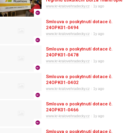
regionu uskuteční Burza filantropie
dvakrát
www.kr-kralovehradecky.cz
1y ago
Smlouva o poskytnutí dotace č.
24OPK01-0494
www.kr-kralovehradecky.cz
1y ago
Smlouva o poskytnutí dotace č.
24OPK01-0478
www.kr-kralovehradecky.cz
1y ago
Smlouva o poskytnutí dotace č.
24OPK01-0402
www.kr-kralovehradecky.cz
1y ago
Smlouva o poskytnutí dotace č.
24OPK01-0466
www.kr-kralovehradecky.cz
1y ago
Smlouva o poskytnutí dotace č.