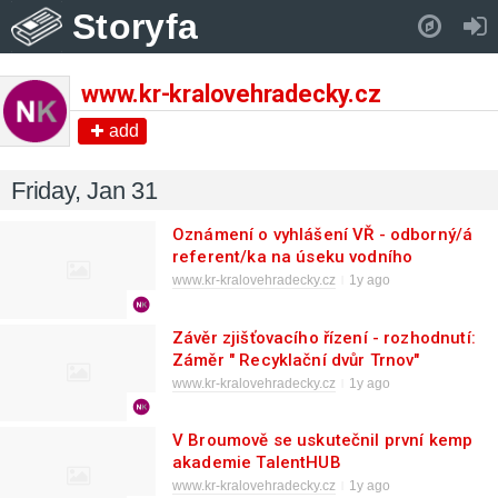
Storyfa
Pull down to refresh..
www.kr-kralovehradecky.cz
add
Friday, Jan 31
Oznámení o vyhlášení VŘ - odborný/á
referent/ka na úseku vodního
hospodářství
www.kr-kralovehradecky.cz
1y ago
Závěr zjišťovacího řízení - rozhodnutí:
Záměr " Recyklační dvůr Trnov"
nemůže mít významný vliv na ŽP
www.kr-kralovehradecky.cz
1y ago
V Broumově se uskutečnil první kemp
akademie TalentHUB
www.kr-kralovehradecky.cz
1y ago