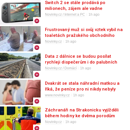
Switch 2 se stále prodává po
milionech, zájem ale vadne
Novinky.cz / Internet a PC
1h ago
Frustrovaný muž si svůj vztek vybil na
toaletách pražského obchodního
centra
Novinky.cz
1h ago
Data z dálnice se budou posílat
rychleji dispečerům i do palubních
počítačů aut
Novinky.cz / Domácí
1h ago
Dvakrát se stala náhradní matkou a
říká, že peníze pro ni nikdy nebyly
hlavní motivací
www.novinky.cz
1h ago
Záchranáři na Strakonicku vyjížděli
během hodiny ke dvěma porodům
Novinky.cz
1h ago