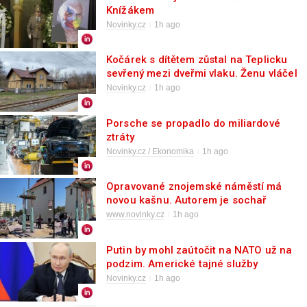
Knížákem
Novinky.cz
1h ago
Kočárek s dítětem zůstal na Teplicku
sevřený mezi dveřmi vlaku. Ženu vláčel
desítky metrů
Novinky.cz
1h ago
Porsche se propadlo do miliardové
ztráty
Novinky.cz / Ekonomika
1h ago
Opravované znojemské náměstí má
novou kašnu. Autorem je sochař
Gargulák
www.novinky.cz
1h ago
Putin by mohl zaútočit na NATO už na
podzim. Americké tajné služby
zveřejnily novou prognózu
Novinky.cz
1h ago