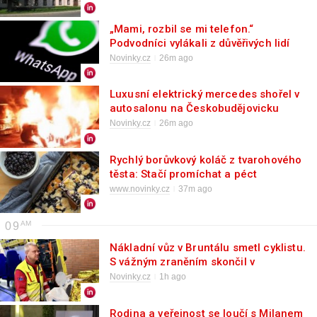
„Mami, rozbil se mi telefon.“
Podvodníci vylákali z důvěřivých lidí
přes milion korun
Novinky.cz
26m ago
Luxusní elektrický mercedes shořel v
autosalonu na Českobudějovicku
Novinky.cz
26m ago
Rychlý borůvkový koláč z tvarohového
těsta: Stačí promíchat a péct
www.novinky.cz
37m ago
09
Nákladní vůz v Bruntálu smetl cyklistu.
S vážným zraněním skončil v
nemocnici
Novinky.cz
1h ago
Rodina a veřejnost se loučí s Milanem