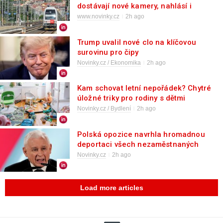
dostávají nové kamery, nahlásí i
úmyslné zakrytí
www.novinky.cz
2h ago
Trump uvalil nové clo na klíčovou
surovinu pro čipy
Novinky.cz / Ekonomika
2h ago
Kam schovat letní nepořádek? Chytré
úložné triky pro rodiny s dětmi
Novinky.cz / Bydlení
2h ago
Polská opozice navrhla hromadnou
deportaci všech nezaměstnaných
ukrajinských mužů
Novinky.cz
2h ago
Load more articles