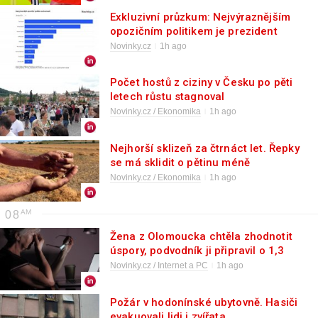
Exkluzivní průzkum: Nejvýraznějším
opozičním politikem je prezident
Pavel, druhý je paradoxně premiér
Novinky.cz
1h ago
Babiš
Počet hostů z ciziny v Česku po pěti
letech růstu stagnoval
Novinky.cz / Ekonomika
1h ago
Nejhorší sklizeň za čtrnáct let. Řepky
se má sklidit o pětinu méně
Novinky.cz / Ekonomika
1h ago
08
Žena z Olomoucka chtěla zhodnotit
úspory, podvodník ji připravil o 1,3
milionu korun
Novinky.cz / Internet a PC
1h ago
Požár v hodonínské ubytovně. Hasiči
evakuovali lidi i zvířata