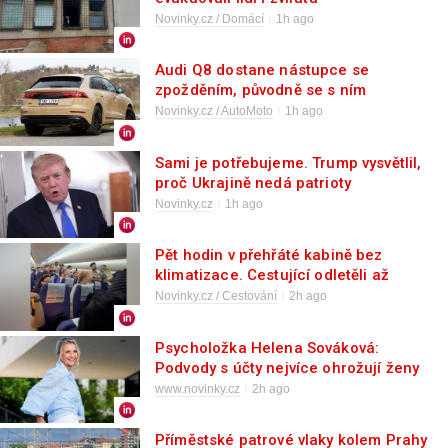
Novinky.cz / Domácí
1h ago
Audi Q8 dostane nástupce se
zpožděním, původně se s ním
nepočítalo
Novinky.cz / AutoMoto
1h ago
Sami je potřebujeme. Trump vysvětlil,
proč Ukrajině nedá patrioty
Novinky.cz
1h ago
Pět hodin v přehřáté kabině bez
klimatizace. Cestující odletěli až
následující den
Novinky.cz / Cestování
2h ago
Psycholožka Helena Sováková:
Podvody s účty nejvíce ohrožují ženy
narozené v roce 1975
www.novinky.cz
2h ago
Příměstské patrové vlaky kolem Prahy