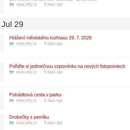
www.odry.cz
8 days ago
Jul 29
Hlášení městského rozhlasu 29. 7. 2026
www.odry.cz
9 days ago
Pořiďte si jedinečnou vzpomínku na nových fotopointech
www.odry.cz
9 days ago
Pohádková cesta v parku
www.odry.cz
9 days ago
Drobečky z perníku
www.odry.cz
9 days ago