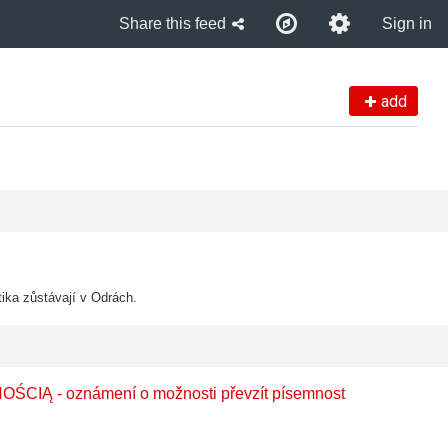
Share this feed
Sign in
add
ika zůstávají v Odrách.
 - oznámení o možnosti převzít písemnost