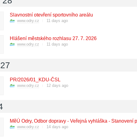
l 28
Slavnostní otevření sportovního areálu
www.odry.cz
11 days ago
Hlášení městského rozhlasu 27. 7. 2026
www.odry.cz
11 days ago
 27
PR/2026/01_KDU-ČSL
www.odry.cz
12 days ago
4
www.odry.cz
14 days ago