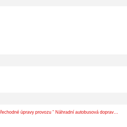
MěÚ Odry, Odbor dopravy - Veřejná vyhláška - Stanovení přechodné úpravy provozu " Náhradní autobusová doprava ČD - provizorní zastávky Odry, Heřmánky během traťové výluky"