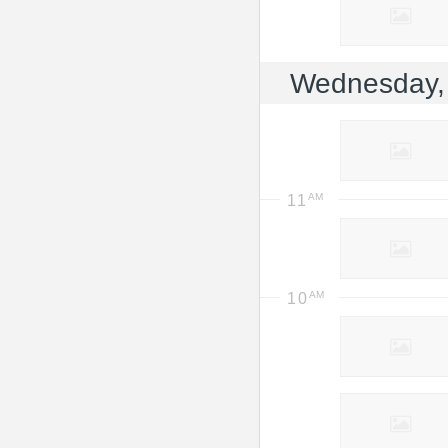
Wednesday, 
11
10