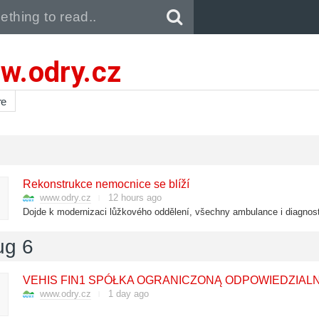
Pull down to refresh..
w.odry.cz
re
Rekonstrukce nemocnice se blíží
www.odry.cz
12 hours ago
Dojde k modernizaci lůžkového oddělení, všechny ambulance i diagnost
ug 6
VEHIS FIN1 SPÓŁKA OGRANICZONĄ ODPOWIEDZIALNOŚCIĄ
www.odry.cz
1 day ago