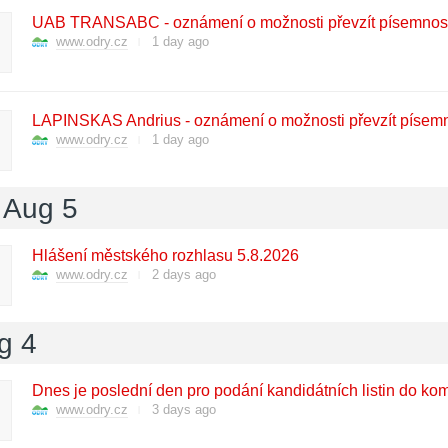
UAB TRANSABC - oznámení o možnosti převzít písemnos
www.odry.cz
1 day ago
LAPINSKAS Andrius - oznámení o možnosti převzít písem
www.odry.cz
1 day ago
 Aug 5
Hlášení městského rozhlasu 5.8.2026
www.odry.cz
2 days ago
g 4
Dnes je poslední den pro podání kandidátních listin do ko
www.odry.cz
3 days ago