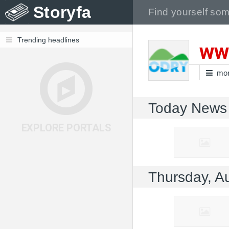
Storyfa
Trending headlines
ww
mo
Today News
EXPLORE PORTALS
Thursday, A