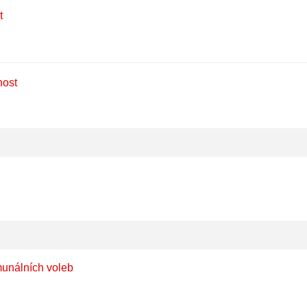
t
nost
munálních voleb