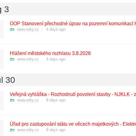
g 3
OOP Stanovení přechodné úprav na pozemní komunikacI 
www.odry.cz
4 days ago
Hlášení městského rozhlasu 3.8.2026
www.odry.cz
4 days ago
l 30
Veřejná vyhláška - Rozhodnutí povolení stavby - NJKLK -
www.odry.cz
8 days ago
Úřad pro zastupování státu ve věcech majetkových - Elektr
www.odry.cz
8 days ago