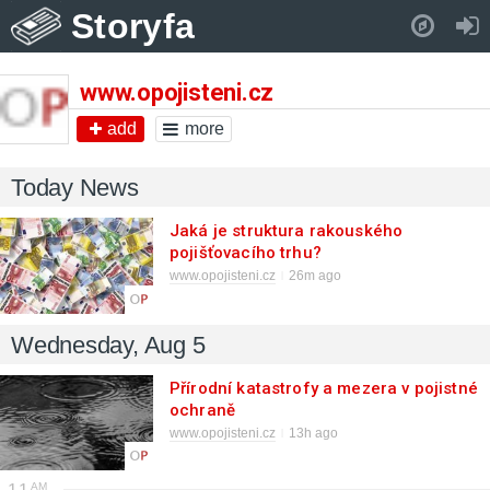
Storyfa
Pull down to refresh..
www.opojisteni.cz
add
more
Today News
Jaká je struktura rakouského
pojišťovacího trhu?
www.opojisteni.cz
26m ago
Wednesday, Aug 5
Přírodní katastrofy a mezera v pojistné
ochraně
www.opojisteni.cz
13h ago