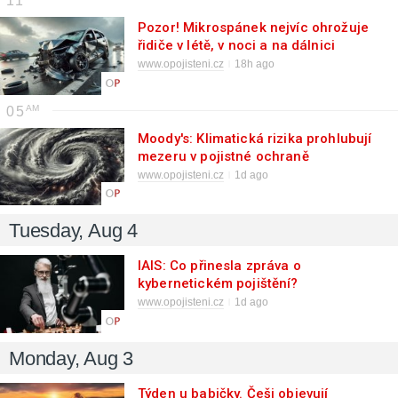
11
Pozor! Mikrospánek nejvíc ohrožuje
řidiče v létě, v noci a na dálnici
www.opojisteni.cz
18h ago
05
Moody's: Klimatická rizika prohlubují
mezeru v pojistné ochraně
www.opojisteni.cz
1d ago
Tuesday, Aug 4
IAIS: Co přinesla zpráva o
kybernetickém pojištění?
www.opojisteni.cz
1d ago
Monday, Aug 3
Týden u babičky. Češi objevují