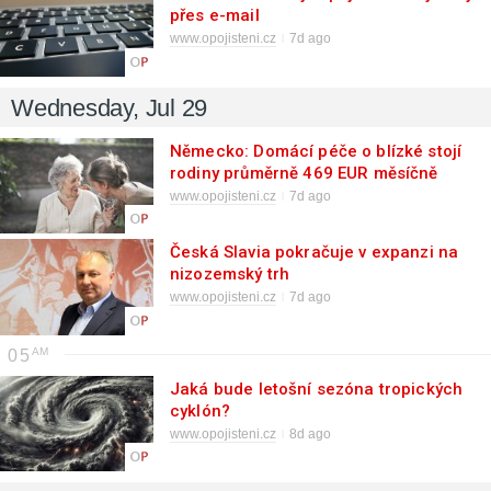
přes e-mail
www.opojisteni.cz
7d ago
Wednesday, Jul 29
Německo: Domácí péče o blízké stojí
rodiny průměrně 469 EUR měsíčně
www.opojisteni.cz
7d ago
Česká Slavia pokračuje v expanzi na
nizozemský trh
www.opojisteni.cz
7d ago
05
Jaká bude letošní sezóna tropických
cyklón?
www.opojisteni.cz
8d ago