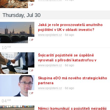
Thursday, Jul 30
Jaká je role provozovatelů anuitního
pojištění v UK v oblasti investic?
www.opojisteni.cz
6d ago
10
Švýcarští pojistitelé se úspěšně
vyrovnali s přírodní katastrofou v
Blattenu
www.opojisteni.cz
6d ago
Skupina eDO má nového strategického
partnera
www.opojisteni.cz
6d ago
04
Němci komunikují s pojistiteli nejraději