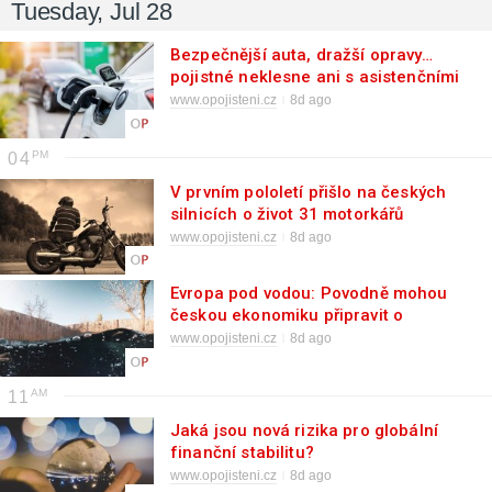
Tuesday, Jul 28
Bezpečnější auta, dražší opravy…
pojistné neklesne ani s asistenčními
systémy
www.opojisteni.cz
8d ago
04
V prvním pololetí přišlo na českých
silnicích o život 31 motorkářů
www.opojisteni.cz
8d ago
Evropa pod vodou: Povodně mohou
českou ekonomiku připravit o
miliardy
www.opojisteni.cz
8d ago
11
Jaká jsou nová rizika pro globální
finanční stabilitu?
www.opojisteni.cz
8d ago