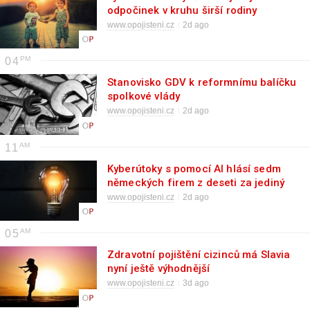
odpočinek v kruhu širší rodiny
www.opojisteni.cz
2d ago
04
Stanovisko GDV k reformnímu balíčku
spolkové vlády
www.opojisteni.cz
2d ago
11
Kyberútoky s pomocí AI hlásí sedm
německých firem z deseti za jediný
rok
www.opojisteni.cz
2d ago
05
Zdravotní pojištění cizinců má Slavia
nyní ještě výhodnější
www.opojisteni.cz
3d ago