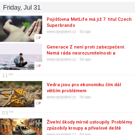
Friday, Jul 31
Pojišťovna MetLife má již 7. titul Czech
Superbrands
www.opojisteni.cz
5d ago
Generace Z není proti zabezpečení.
Nemá ráda nesrozumitelnosti a
složitosti
www.opojisteni.cz
5d ago
11
Vedra jsou pro ekonomiku čím dál
větším problémem
www.opojisteni.cz
5d ago
05
Živelní škody mírně ustoupily. Problémy
způsobily kroupy a přívalové deště
www.opojisteni.cz
6d ago