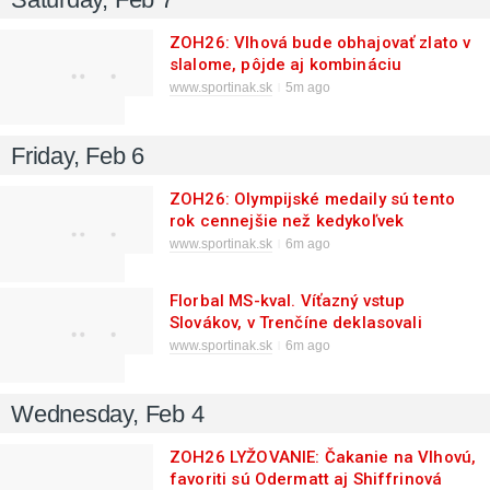
ZOH26: Vlhová bude obhajovať zlato v
slalome, pôjde aj kombináciu
www.sportinak.sk
5m ago
Friday, Feb 6
ZOH26: Olympijské medaily sú tento
rok cennejšie než kedykoľvek
predtým
www.sportinak.sk
6m ago
Florbal MS-kval. Víťazný vstup
Slovákov, v Trenčíne deklasovali
Francúzsko
www.sportinak.sk
6m ago
Wednesday, Feb 4
ZOH26 LYŽOVANIE: Čakanie na Vlhovú,
favoriti sú Odermatt aj Shiffrinová