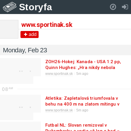
Storyfa
Pull down to refresh..
www.sportinak.sk
add
Monday, Feb 23
ZOH26-Hokej: Kanada - USA 1:2 pp,
Quinn Hughes: „Hra nikdy nebola
rýchlejšia“
www.sportinak.sk
5m ago
08
Atletika: Zapletalová triumfovala v
behu na 400 m na zlatom mítingu v
Toruni
www.sportinak.sk
5m ago
Futbal NL: Slovan remizoval v