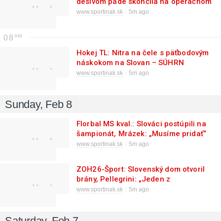
desivom páde skončila na operačnom
stole
www.sportinak.sk
5m ago
08
Hokej TL: Nitra na čele s päťbodovým
náskokom na Slovan – SÚHRN
www.sportinak.sk
5m ago
Sunday, Feb 8
Florbal MS kval.: Slováci postúpili na
šampionát, Mrázek: „Musíme pridať“
www.sportinak.sk
5m ago
ZOH26-Šport: Slovenský dom otvoril
brány, Pellegrini: „Jeden z
najkrajších“
www.sportinak.sk
5m ago
Saturday, Feb 7