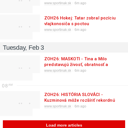
www.sportinak.sk
6m ago
ZOH26 Hokej: Tatar zobral pozíciu
vlajkonosiča s poctou
www.sportinak.sk
6m ago
Tuesday, Feb 3
ZOH26: MASKOTI - Tina a Milo
predstavujú živosť, obratnosť a
rýchlosť
www.sportinak.sk
6m ago
08
ZOH26: HISTÓRIA SLOVÁCI -
Kuzminová môže rozšíriť rekordnú
zbierku medailí
www.sportinak.sk
6m ago
Load more articles