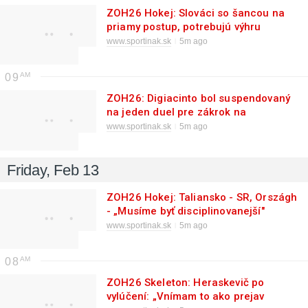
ZOH26 Hokej: Slováci so šancou na
priamy postup, potrebujú výhru
Fínska
www.sportinak.sk
5m ago
09
ZOH26: Digiacinto bol suspendovaný
na jeden duel pre zákrok na
Fehérváryho
www.sportinak.sk
5m ago
Friday, Feb 13
ZOH26 Hokej: Taliansko - SR, Országh
- „Musíme byť disciplinovanejší"
www.sportinak.sk
5m ago
08
ZOH26 Skeleton: Heraskevič po
vylúčení: „Vnímam to ako prejav