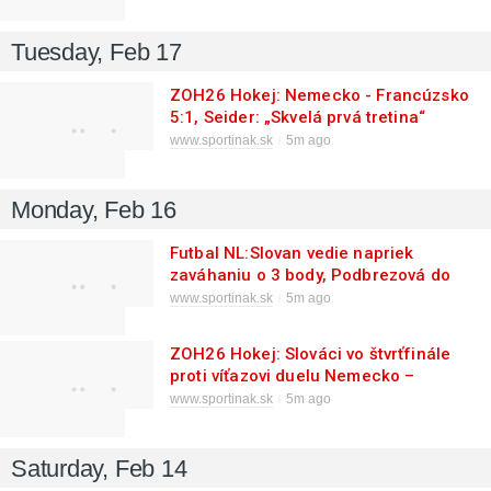
Tuesday, Feb 17
ZOH26 Hokej: Nemecko - Francúzsko
5:1, Seider: „Skvelá prvá tretina“
www.sportinak.sk
5m ago
Monday, Feb 16
Futbal NL:Slovan vedie napriek
zaváhaniu o 3 body, Podbrezová do
skupiny o titul
www.sportinak.sk
5m ago
ZOH26 Hokej: Slováci vo štvrťfinále
proti víťazovi duelu Nemecko –
Francúzsko
www.sportinak.sk
5m ago
Saturday, Feb 14