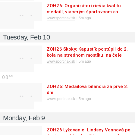
ZOH26: Organizátori riešia kvalitu
medailí, viacerým športovcom sa
rozpadli
www.sportinak.sk
5m ago
Tuesday, Feb 10
ZOH26 Skoky: Kapustík postúpil do 2.
kola na strednom mostíku, na čele
Raimund
www.sportinak.sk
5m ago
08
ZOH26: Medailová bilancia za prvé 3.
dni
www.sportinak.sk
5m ago
Monday, Feb 9
ZOH26 Lyžovanie: Lindsey Vonnová po