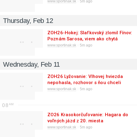
diskriminácie“
www.sportinak.sk
5m ago
Thursday, Feb 12
ZOH26-Hokej: Slafkovský zlomil Fínov:
Poznám Sarosa, viem ako chytá
www.sportinak.sk
5m ago
Wednesday, Feb 11
ZOH26 Lyžovanie: Vlhovej hviezda
nepohasla, rozhovor s ňou chceli
všetci
www.sportinak.sk
5m ago
08
ZO26 Krasokorčuľovanie: Hagara do
voľných jázd z 20. miesta
www.sportinak.sk
5m ago