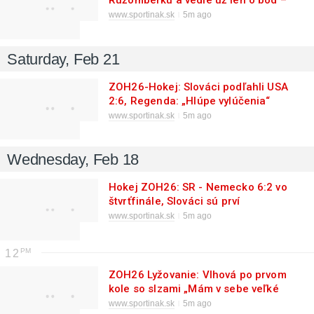
Ružomberku a vedie už len o bod –
SÚHRN
www.sportinak.sk
5m ago
Saturday, Feb 21
ZOH26-Hokej: Slováci podľahli USA
2:6, Regenda: „Hlúpe vylúčenia“
www.sportinak.sk
5m ago
Wednesday, Feb 18
Hokej ZOH26: SR - Nemecko 6:2 vo
štvrťfinále, Slováci sú prví
semifinalisti
www.sportinak.sk
5m ago
12
ZOH26 Lyžovanie: Vlhová po prvom
kole so slzami „Mám v sebe veľké
emócie“
www.sportinak.sk
5m ago