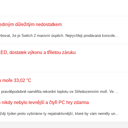
jediným důležitým nedostatkem
První rok nejnovější konzole Nintenda je za námi a nikdo nemůže pochybovat, že je Switch 2 masivní úspěch. Nejrychleji prodávaná konzole v historii, několik vysoce hodnocených exkluzivit, podpora od vydavatelů třetích stran… ale i nejedna…
ED, dostatek výkonu a tříletou záruku
o moře 33,02 °C
Meteorologická bóje poblíž ostrůvku Dragonera jihozápadně od Mallorky pravděpodobně naměřila rekordní teplotu ve Středozemním moři. Ve středu 5. srpna odpoledne zaznamenala 33,02 °C.
 nikdy nebylo levnější a čtyři PC hry zdarma
Na všech herních platformách je každou chvíli nějaká slevová akce. Každý týden proto vybíráme ty nejatraktivnější, které by vám neměly uniknout. Pokud chcete získat hry zdarma nebo s výhodnou slevou, podívejte se na aktuální přehled akcí!