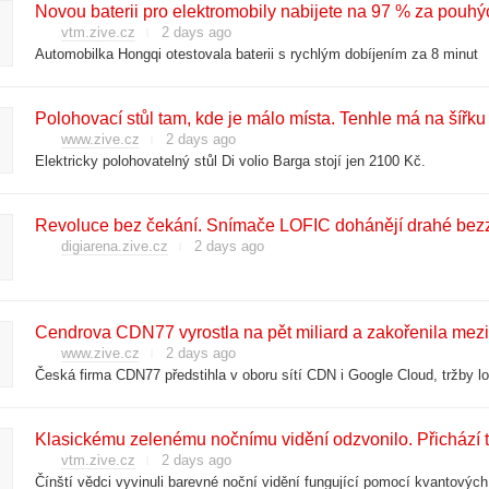
Novou baterii pro elektromobily nabijete na 97 % za pouh
vtm.zive.cz
2 days ago
Automobilka Hongqi otestovala baterii s rychlým dobíjením za 8 minut
Polohovací stůl tam, kde je málo místa. Tenhle má na šířku
www.zive.cz
2 days ago
Elektricky polohovatelný stůl Di volio Barga stojí jen 2100 Kč.
digiarena.zive.cz
2 days ago
Cendrova CDN77 vyrostla na pět miliard a zakořenila mezi 
www.zive.cz
2 days ago
Česká firma CDN77 předstihla v oboru sítí CDN i Google Cloud, tržby lon
Klasickému zelenému nočnímu vidění odzvonilo. Přichází te
vtm.zive.cz
2 days ago
Čínští vědci vyvinuli barevné noční vidění fungující pomocí kvantových