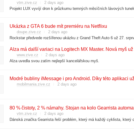
vtm.zive.cz
2 days ago
Projekt LUX vyvíjí dron k průzkumu temných měsíčních lávových tunel
Ukázka z GTA 6 bude mít premiéru na Netflixu
doupe.zive.cz
2 days ago
Alza má další variaci na Logitech MX Master. Nová myš už
www.zive.cz
2 days ago
Alza uvedla svou zatím nejlepší kancelářskou myš.
Modré bubliny iMessage i pro Android. Díky této aplikaci u
mobilmania.zive.cz
2 days ago
80 % čistoty, 2 % námahy. Stojan na kolo Gearrista automati
vtm.zive.cz
2 days ago