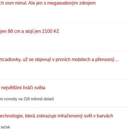
ých osm minut. Ale jen s megawattovým zdrojem
 jen 88 cm a stojí jen 2100 Kč
Revoluce bez čekání. Snímače LOFIC dohánějí drahé bezzrcadlovky, už se objevují v prvních mobilech a přenosných kamerách
největšími hráči světa
i vzrostly na 218 milionů dolarů
chnologie, která zobrazuje infračervený svět v barvách
 teček