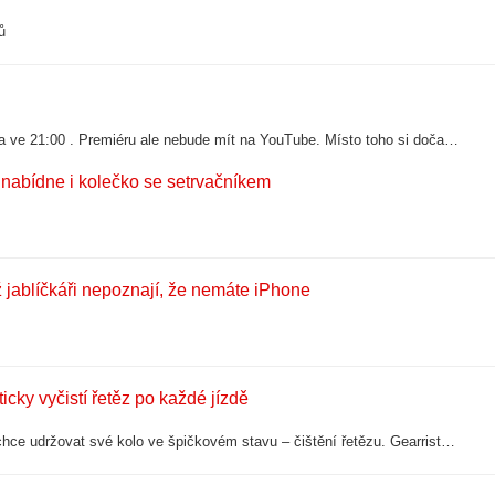
ů
Rockstar předvede rozšířenou ukázku z Grand Theft Auto 6 už 27. srpna ve 21:00 . Premiéru ale nebude mít na YouTube. Místo toho si dočasná exkluzivní práva získal Netflix. Není to ale na dlouho. ...
 nabídne i kolečko se setrvačníkem
ž jablíčkáři nepoznají, že nemáte iPhone
cky vyčistí řetěz po každé jízdě
Dánská značka Gearrista řeší problém, který má každý cyklista, který chce udržovat své kolo ve špičkovém stavu – čištění řetězu. Gearrista System je stojan, do kterého postavíte kolo po každé jízdě, a tlačítkem spustíte desetiminutový…