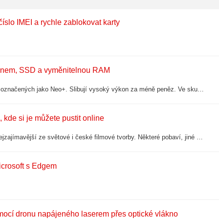
číslo IMEI a rychle zablokovat karty
konem, SSD a vyměnitelnou RAM
Největší výrobce domácích diskových polí představil novou řadu NASů označených jako Neo+. Slibují vysoký výkon za méně peněz. Ve skutečnosti ale série není tak úplně nová, jde jen o upravené verze DS Plus.
, kde si je můžete pustit online
Vybrali jsme 30 jedinečných filmů napříč žánry a historií. Nabídnou to nejzajímavější ze světové i české filmové tvorby. Některé pobaví, jiné zasáhnou nebo přimějí přemýšlet – všechny by ale byla škoda během života minout.
icrosoft s Edgem
cí dronu napájeného laserem přes optické vlákno