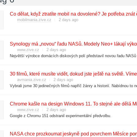
Co dělat, když ztratíte mobil na dovolené? Je potřeba znát 
mobilmania.zive.cz
2 days ago
Synology má „novou“ řadu NASů. Modely Neo+ lákají vý
www.zive.cz
2 days ago
30 filmů, které musíte vidět, dokud jste ještě na světě. Víme
avmania.zive.cz
2 days ago
Chrome kašle na design Windows 11. To stejné ale dělá M
www.zive.cz
2 days ago
Google z Chromu 151 odstranil experimentální předvolbu.
NASA chce prozkoumat jeskyně pod povrchem Měsíce pomo