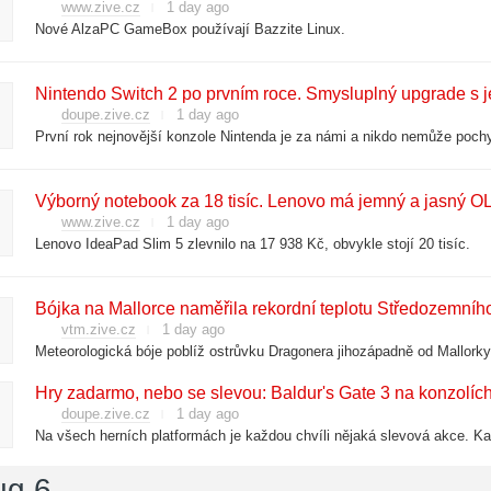
www.zive.cz
1 day ago
Nové AlzaPC GameBox používají Bazzite Linux.
Nintendo Switch 2 po prvním roce. Smysluplný upgrade s 
doupe.zive.cz
1 day ago
Výborný notebook za 18 tisíc. Lenovo má jemný a jasný OL
www.zive.cz
1 day ago
Lenovo IdeaPad Slim 5 zlevnilo na 17 938 Kč, obvykle stojí 20 tisíc.
Bójka na Mallorce naměřila rekordní teplotu Středozemníh
vtm.zive.cz
1 day ago
Hry zadarmo, nebo se slevou: Baldur's Gate 3 na konzolích
doupe.zive.cz
1 day ago
ug 6