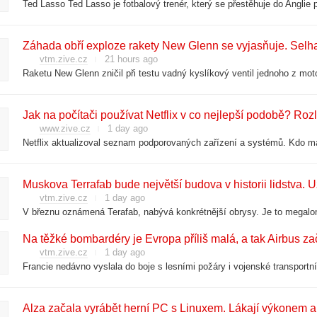
Záhada obří exploze rakety New Glenn se vyjasňuje. Selha
vtm.zive.cz
21 hours ago
Raketu New Glenn zničil při testu vadný kyslíkový ventil jednoho z mot
Jak na počítači používat Netflix v co nejlepší podobě? Roz
www.zive.cz
1 day ago
Muskova Terrafab bude největší budova v historii lidstva. 
vtm.zive.cz
1 day ago
Na těžké bombardéry je Evropa příliš malá, a tak Airbus za
vtm.zive.cz
1 day ago
Alza začala vyrábět herní PC s Linuxem. Lákají výkonem a