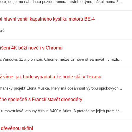
Ted Lasso Ted Lasso je fotbalový trenér, který se přestěhuje do Anglie poté, co je mu nabídnutá pozice trenéra místního týmu, ačkoli nemá žádné předchozí zkušenosti. Dokáže svůj tým vytáhnout na ...
l hlavní ventil kapalného kyslíku motoru BE-4
orů
lišení 4K běží nově i v Chromu
Netflix aktualizoval seznam podporovaných zařízení a systémů. Kdo má Windows 11 a prohlížeč Chrome, může už nově streamovat i v rozlišení 4K, doposud to bylo možné jen ve Full HD. Chrome se tak dostal na úroveň Edge a Safari. Kvalitnější…
Už víme, jak bude vypadat a že bude stát v Texasu
V březnu oznámená Terafab, nabývá konkrétnější obrysy. Je to megalomanský projekt Elona Muska, který má obsáhnout výrobu špičkových čipů od prvotního návrhu přes výrobu křemíkových desek a pamětí až po pokročilé balení a závěrečné…
čne společně s Francií stavět dronodéry
Francie nedávno vyslala do boje s lesními požáry i vojenské transportní turbovrtulové letouny Airbus A400M Atlas. A protože se jejich premiéra vydařila, v Paříži si usmysleli, že by mohl pětačtyřicetimetrový stroj vypouštět nejen…
 dřevěnou skříní