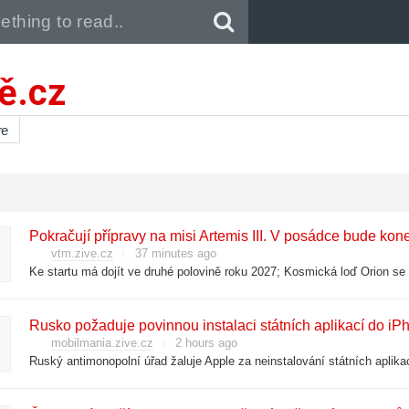
Pull down to refresh..
ě.cz
re
Pokračují přípravy na misi Artemis III. V posádce bude ko
vtm.zive.cz
37 minutes ago
Rusko požaduje povinnou instalaci státních aplikací do iPh
mobilmania.zive.cz
2 hours ago
Ruský antimonopolní úřad žaluje Apple za neinstalování státních aplika