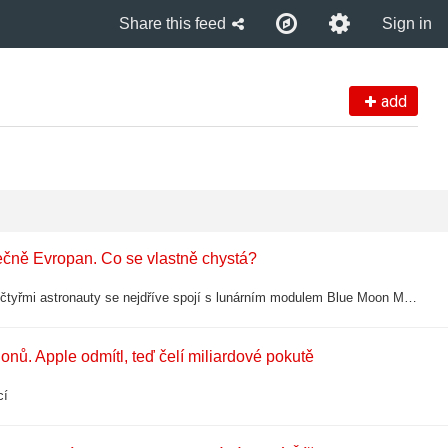
Share this feed
Sign in
add
nečně Evropan. Co se vlastně chystá?
Ke startu má dojít ve druhé polovině roku 2027; Kosmická loď Orion se čtyřmi astronauty se nejdříve spojí s lunárním modulem Blue Moon Mark od Blue Origin a poté se Starship od SpaceX
onů. Apple odmítl, teď čelí miliardové pokutě
cí