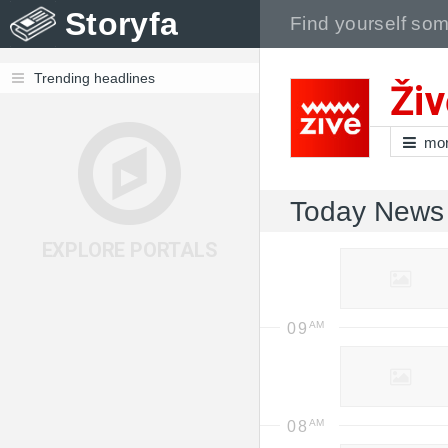
Storyfa
Trending headlines
Živ
mo
Today News
EXPLORE PORTALS
09
08