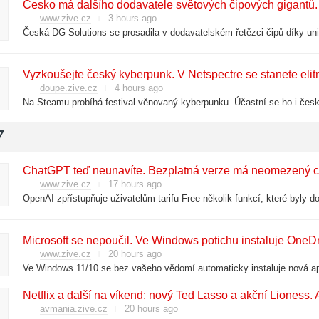
Česko má dalšího dodavatele světových čipových gigantů
www.zive.cz
3 hours ago
Česká DG Solutions se prosadila v dodavatelském řetězci čipů díky u
Vyzkoušejte český kyberpunk. V Netspectre se stanete elit
doupe.zive.cz
4 hours ago
7
ChatGPT teď neunavíte. Bezplatná verze má neomezený ch
www.zive.cz
17 hours ago
Microsoft se nepoučil. Ve Windows potichu instaluje OneDr
www.zive.cz
20 hours ago
Ve Windows 11/10 se bez vašeho vědomí automaticky instaluje nová ap
avmania.zive.cz
20 hours ago