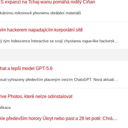
. S expanzí na Tchaj-wanu pomáhá rodilý Číňan
nikátnímu mikronově přesnému obrábění materiálů
ním hackerem napadajícím korporátní sítě
Na Steamu probíhá festival věnovaný kyberpunku. Účastní se ho i český tým Iridescence Interactive se svojí chystanou rogue-like hackerskou hrou Netspectre . Datum vydání sice neznáme, ale už teď si ...
at a lepší model GPT-5.6
OpenAI zpřístupňuje uživatelům tarifu Free několik funkcí, které byly dosud vyhrazeny především placeným verzím ChatuGPT. Nová aktualizace přináší neomezené textové konverzace, nový výchozí model GPT-5.6 Luna i režim Think pro náročnější…
ive Photos, které nelze odinstalovat
likace.
Netflix a další na víkend: nový Ted Lasso a akční Lioness. Ale především horory Úkryt nebo past a 28 let poté: Chrám z kostí