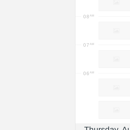
08
07
06
Thursday, A