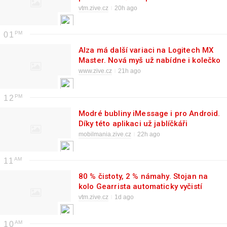
napájeného laserem přes optické
vtm.zive.cz
20h ago
vlákno
01
Alza má další variaci na Logitech MX
Master. Nová myš už nabídne i kolečko
se setrvačníkem
www.zive.cz
21h ago
12
Modré bubliny iMessage i pro Android.
Díky této aplikaci už jablíčkáři
nepoznají, že nemáte iPhone
mobilmania.zive.cz
22h ago
11
80 % čistoty, 2 % námahy. Stojan na
kolo Gearrista automaticky vyčistí
řetěz po každé jízdě
vtm.zive.cz
1d ago
10