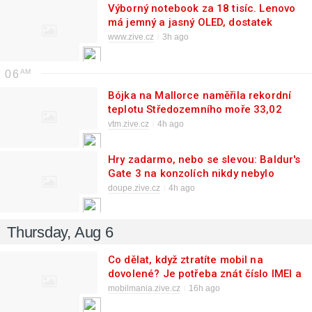
Výborný notebook za 18 tisíc. Lenovo
má jemný a jasný OLED, dostatek
výkonu a tříletou záruku
www.zive.cz
3h ago
06
Bójka na Mallorce naměřila rekordní
teplotu Středozemního moře 33,02
°C
vtm.zive.cz
4h ago
Hry zadarmo, nebo se slevou: Baldur's
Gate 3 na konzolích nikdy nebylo
levnější a čtyři PC hry zdarma
doupe.zive.cz
4h ago
Thursday, Aug 6
Co dělat, když ztratíte mobil na
dovolené? Je potřeba znát číslo IMEI a
rychle zablokovat karty
mobilmania.zive.cz
16h ago