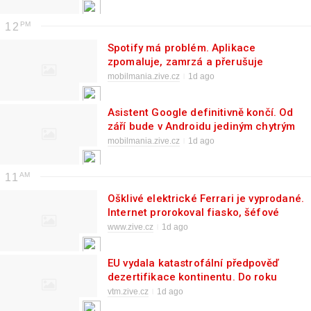
12
Spotify má problém. Aplikace
zpomaluje, zamrzá a přerušuje
přehrávání i na výkonných
mobilmania.zive.cz
1d ago
telefonech
Asistent Google definitivně končí. Od
září bude v Androidu jediným chytrým
pomocníkem Gemini
mobilmania.zive.cz
1d ago
11
Ošklivé elektrické Ferrari je vyprodané.
Internet prorokoval fiasko, šéfové
tech firem z USA a Číny vytáhli
www.zive.cz
1d ago
peněženky
EU vydala katastrofální předpověď
dezertifikace kontinentu. Do roku
2040 bude ohrožené celé Polabí a jih
vtm.zive.cz
1d ago
Moravy