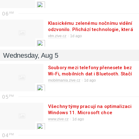
06
Klasickému zelenému nočnímu vidění
odzvonilo. Přichází technologie, která
zobrazuje infračervený svět v
vtm.zive.cz
1d ago
barvách
Wednesday, Aug 5
Soubory mezi telefony přenesete bez
Wi-Fi, mobilních dat i Bluetooth. Stačí
jen fotoaparát a blikající QR kódy
mobilmania.zive.cz
1d ago
05
Všechny týmy pracují na optimalizaci
Windows 11. Microsoft chce
předběhnout vaše očekávání
www.zive.cz
1d ago
04