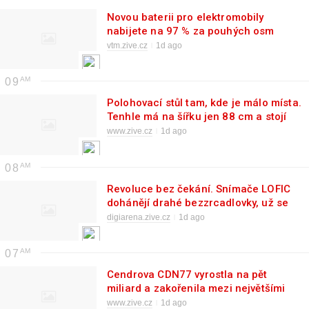
Novou baterii pro elektromobily
nabijete na 97 % za pouhých osm
minut. Ale jen s megawattovým
vtm.zive.cz
1d ago
zdrojem
09
Polohovací stůl tam, kde je málo místa.
Tenhle má na šířku jen 88 cm a stojí
jen 2100 Kč
www.zive.cz
1d ago
08
Revoluce bez čekání. Snímače LOFIC
dohánějí drahé bezzrcadlovky, už se
objevují v prvních mobilech a
digiarena.zive.cz
1d ago
přenosných kamerách
07
Cendrova CDN77 vyrostla na pět
miliard a zakořenila mezi největšími
hráči světa
www.zive.cz
1d ago