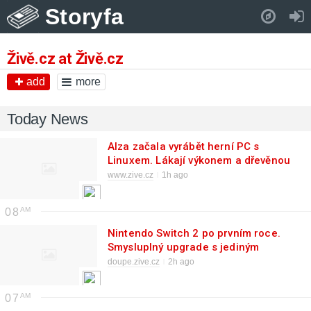
Storyfa
Pull down to refresh..
Živě.cz at Živě.cz
add
more
Today News
Alza začala vyrábět herní PC s
Linuxem. Lákají výkonem a dřevěnou
skříní
www.zive.cz
1h ago
08
Nintendo Switch 2 po prvním roce.
Smysluplný upgrade s jediným
důležitým nedostatkem
doupe.zive.cz
2h ago
07