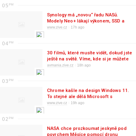
05
Synology má „novou“ řadu NASů.
Modely Neo+ lákají výkonem, SSD a
vyměnitelnou RAM
www.zive.cz
17h ago
04
30 filmů, které musíte vidět, dokud jste
ještě na světě. Víme, kde si je můžete
pustit online
avmania.zive.cz
18h ago
03
Chrome kašle na design Windows 11.
To stejné ale dělá Microsoft s
Edgem
www.zive.cz
19h ago
02
NASA chce prozkoumat jeskyně pod
povrchem Měsíce pomocí dronu