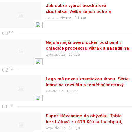
Jak dobře vybrat bezdrátová
sluchátka. Velká zajistí ticho a
pohodlí, s malými klidně můžete
avmania.zive.cz
1d ago
sportovat
03
Nejslavnější overclocker odstranil z
chladiče procesoru větrák a nasadil na
něj komín. Fungovalo to skvěle
www.zive.cz
1d ago
02
Lego má novou kosmickou ikonu. Série
Icons se rozšířila o téměř půlmetrový
Hubbleův dalekohled
vtm.zive.cz
1d ago
01
Super klávesnice do obýváku. Tahle
bezdrátová za 419 Kč má touchpad,
Bluetooth i české popisky
www.zive.cz
1d ago