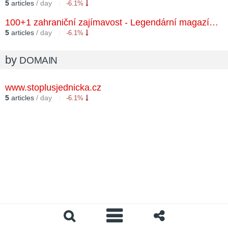
5
articles
/ day
-6.1%
100+1 zahraniční zajímavost - Legendární magazín vycházející od roku 1964
5
articles
/ day
-6.1%
by
DOMAIN
www.stoplusjednicka.cz
5
articles
/ day
-6.1%