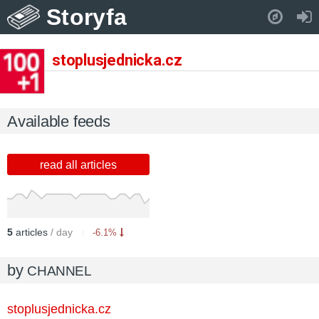
Storyfa
Pull down to refresh..
stoplusjednicka.cz
Available feeds
read all articles
5
articles
/ day
-6.1%
by
CHANNEL
stoplusjednicka.cz