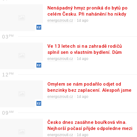
Nenápadný hmyz proniká do bytů po
celém Česku. Při nahánění ho nikdy
nerozmáčkněte, jinak si zamoříte celý
energozrouti.cz
1d ago
byt
03
Ve 13 letech si na zahradě rodičů
splnil sen o vlastním bydlení. Dům
postavil téměř bez cizí pomoci
energozrouti.cz
1d ago
12
Omylem se nám podařilo odjet od
benzinky bez zaplacení. Alespoň jsme
zjistili, co se stane a za jak dlouho se
energozrouti.cz
1d ago
na to přijde
09
Česko dnes zasáhne bouřková vlna.
Nejhorší počasí přijde odpoledne mezi
15. a 22. hodinou
energozrouti.cz
1d ago