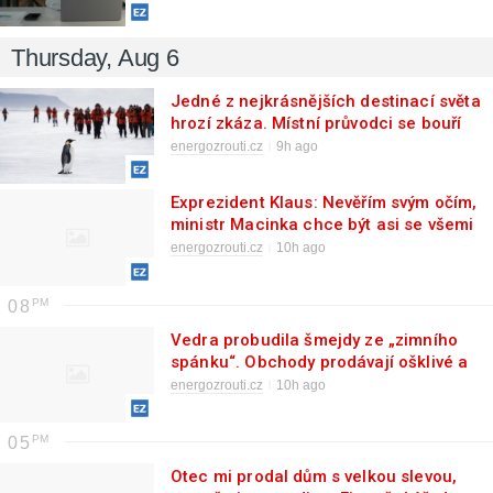
Thursday, Aug 6
Jedné z nejkrásnějších destinací světa
hrozí zkáza. Místní průvodci se bouří
proti bezohledným zbohatlíkům
energozrouti.cz
9h ago
Exprezident Klaus: Nevěřím svým očím,
ministr Macinka chce být asi se všemi
za dobře
energozrouti.cz
10h ago
08
Vedra probudila šmejdy ze „zimního
spánku“. Obchody prodávají ošklivé a
nefunkční výrobky, které končí rovnou
energozrouti.cz
10h ago
v koši
05
Otec mi prodal dům s velkou slevou,