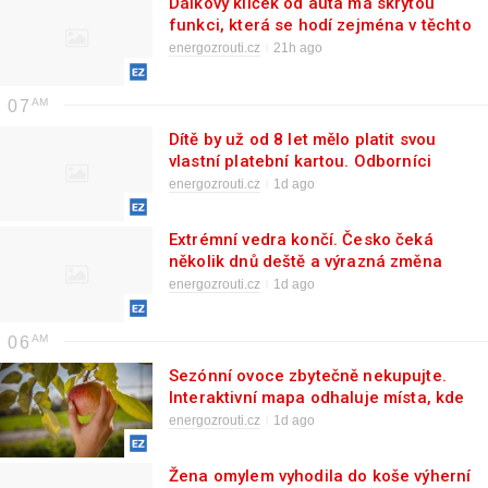
Dálkový klíček od auta má skrytou
funkci, která se hodí zejména v těchto
vedrech. Stačí jedno tlačítko dlouze
energozrouti.cz
21h ago
podržet
07
Dítě by už od 8 let mělo platit svou
vlastní platební kartou. Odborníci
vysvětlují, proč
energozrouti.cz
1d ago
Extrémní vedra končí. Česko čeká
několik dnů deště a výrazná změna
počasí
energozrouti.cz
1d ago
06
Sezónní ovoce zbytečně nekupujte.
Interaktivní mapa odhaluje místa, kde
si ho můžete v srpnu natrhat úplně
energozrouti.cz
1d ago
zdarma
Žena omylem vyhodila do koše výherní