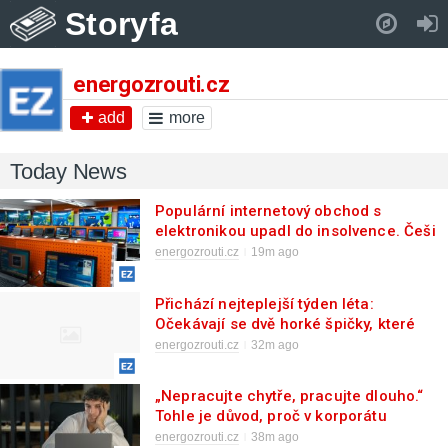
Storyfa
Pull down to refresh..
energozrouti.cz
add
more
Today News
Populární internetový obchod s
elektronikou upadl do insolvence. Češi
budou mít problém získat své peníze
energozrouti.cz
19m ago
při reklamaci
Přichází nejteplejší týden léta:
Očekávají se dvě horké špičky, které
zasáhnou většinu Česka
energozrouti.cz
32m ago
„Nepracujte chytře, pracujte dlouho.“
Tohle je důvod, proč v korporátu
vyhrávají ti, kteří se nepředřou
energozrouti.cz
38m ago