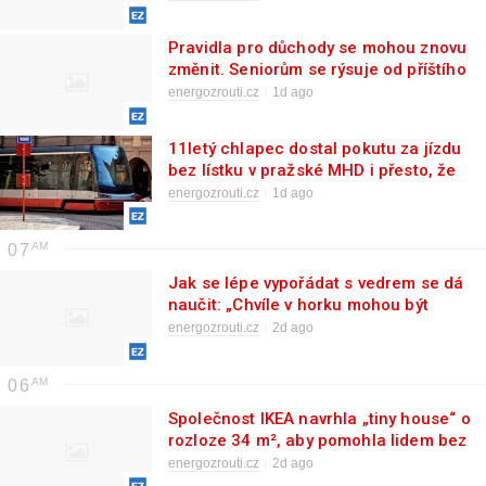
Pravidla pro důchody se mohou znovu
změnit. Seniorům se rýsuje od příštího
roku více peněz, než se původně
energozrouti.cz
1d ago
čekalo
11letý chlapec dostal pokutu za jízdu
bez lístku v pražské MHD i přesto, že
děti do 15 let mají jízdu zdarma.
energozrouti.cz
1d ago
Revizor s dítětem neměl slitování
07
Jak se lépe vypořádat s vedrem se dá
naučit: „Chvíle v horku mohou být
dokonce zdravé"
energozrouti.cz
2d ago
06
Společnost IKEA navrhla „tiny house“ o
rozloze 34 m², aby pomohla lidem bez
peněz
energozrouti.cz
2d ago