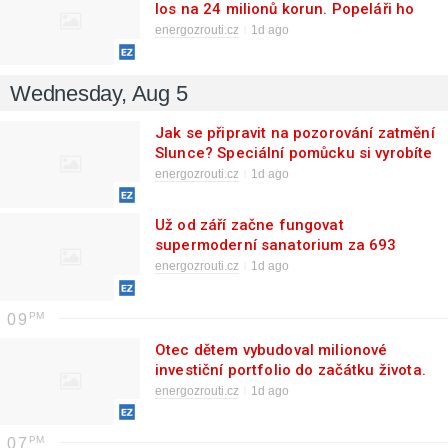
los na 24 milionů korun. Popeláři ho
okamžitě začali hledat
energozrouti.cz
1d ago
Wednesday, Aug 5
Jak se připravit na pozorování zatmění
Slunce? Speciální pomůcku si vyrobíte
sami a skvěle zabavíte děti
energozrouti.cz
1d ago
Už od září začne fungovat
supermoderní sanatorium za 693
milionů. Péče bude pro vybrané
energozrouti.cz
1d ago
pojištěnce zdarma
09
Otec dětem vybudoval milionové
investiční portfolio do začátku života.
Stačilo mu odkládat pravidelně 500
energozrouti.cz
1d ago
Kč
07