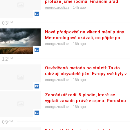
protože jsme rodina. Finanční úřad
požadoval doplacení kvůli rozdílu
energozrouti.cz
14h ago
oproti tržní ceně
03
Nová předpověď na víkend mění plány.
Meteorologové ukázali, co přijde po
bouřkách
energozrouti.cz
16h ago
12
Osvědčená metoda po staletí: Takto
udržují obyvatelé jižní Evropy své byty v
chladu i bez klimatizace
energozrouti.cz
18h ago
Zahrádkář radí: 5 plodin, které se
vyplatí zasadit právě v srpnu. Porostou
téměř bez jakékoliv péče až do
energozrouti.cz
18h ago
podzimu
09