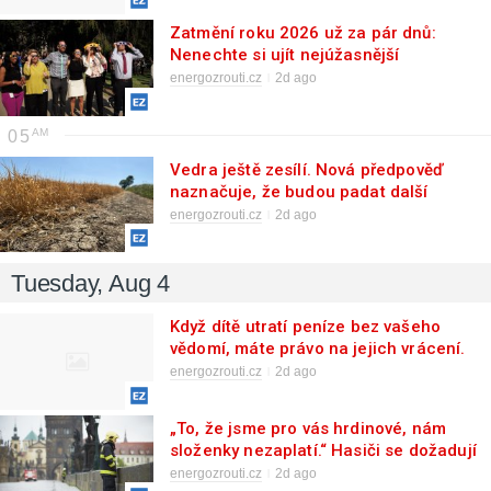
Zatmění roku 2026 už za pár dnů:
Nenechte si ujít nejúžasnější
nebeskou show posledních let
energozrouti.cz
2d ago
05
Vedra ještě zesílí. Nová předpověď
naznačuje, že budou padat další
rekordy
energozrouti.cz
2d ago
Tuesday, Aug 4
Když dítě utratí peníze bez vašeho
vědomí, máte právo na jejich vrácení.
Postup je vcelku snadný
energozrouti.cz
2d ago
„To, že jsme pro vás hrdinové, nám
složenky nezaplatí.“ Hasiči se dožadují
navýšení mezd
energozrouti.cz
2d ago