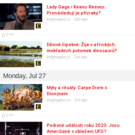
Lady Gaga i Keanu Reeves:
Pronásledují je přízraky?
enigmaplus.cz
10d ago
07
Děsivé čipekve: Žije v afrických
mokřadech potomek dinosaurů?
enigmaplus.cz
11d ago
Monday, Jul 27
Mýty a rituály: Carpe Diem s
Dionýsem
enigmaplus.cz
11d ago
07
Podivné události roku 2023: Jsou
Američané v obležení UFO?