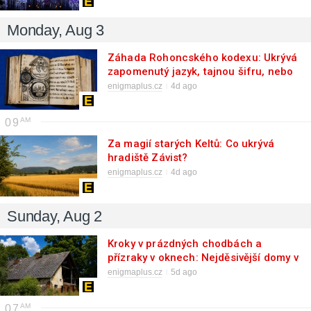
Monday, Aug 3
Záhada Rohoncského kodexu: Ukrývá
zapomenutý jazyk, tajnou šifru, nebo
mistrovský podvrh?
enigmaplus.cz
4d ago
09
Za magií starých Keltů: Co ukrývá
hradiště Závist?
enigmaplus.cz
4d ago
Sunday, Aug 2
Kroky v prázdných chodbách a
přízraky v oknech: Nejděsivější domy v
Česku budí hrůzu
enigmaplus.cz
5d ago
07