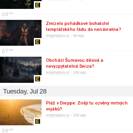
09
Zmizelo pohádkové bohatství
templářského řádu do nenávratna?
enigmaplus.cz
9d ago
07
Obchází Šumavou děsivá a
nevyzpytatelná Swiza?
enigmaplus.cz
10d ago
Tuesday, Jul 28
Pláž v Dieppe: Znějí tu ozvěny mrtvých
vojáků?
enigmaplus.cz
10d ago
09