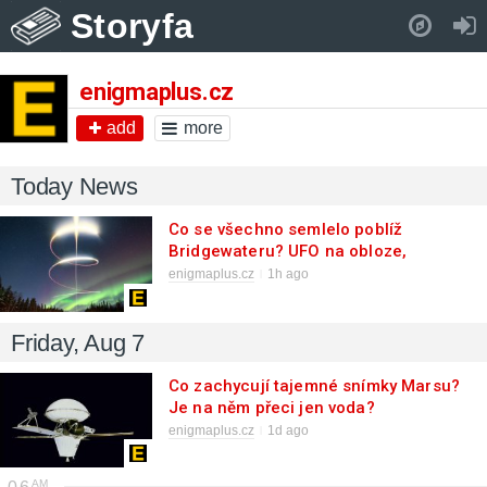
Storyfa
Pull down to refresh..
enigmaplus.cz
add
more
Today News
Co se všechno semlelo poblíž
Bridgewateru? UFO na obloze,
monstra v bažinách!
enigmaplus.cz
1h ago
Friday, Aug 7
Co zachycují tajemné snímky Marsu?
Je na něm přeci jen voda?
enigmaplus.cz
1d ago