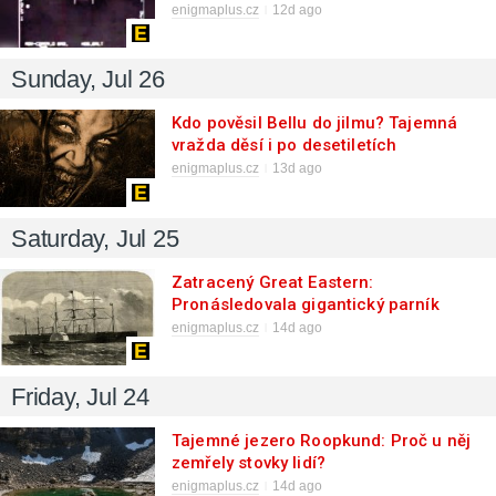
enigmaplus.cz
12d ago
Sunday, Jul 26
Kdo pověsil Bellu do jilmu? Tajemná
vražda děsí i po desetiletích
enigmaplus.cz
13d ago
Saturday, Jul 25
Zatracený Great Eastern:
Pronásledovala gigantický parník
temná kletba?
enigmaplus.cz
14d ago
Friday, Jul 24
Tajemné jezero Roopkund: Proč u něj
zemřely stovky lidí?
enigmaplus.cz
14d ago