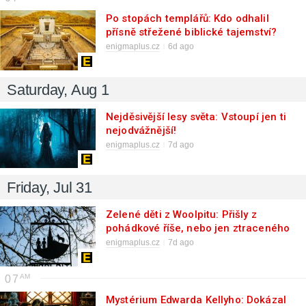
Po stopách templářů: Kdo odhalil
přísně střežené biblické tajemství?
enigmaplus.cz
6d ago
Saturday, Aug 1
Nejděsivější lesy světa: Vstoupí jen ti
nejodvážnější!
enigmaplus.cz
7d ago
Friday, Jul 31
Zelené děti z Woolpitu: Přišly z
pohádkové říše, nebo jen ztraceného
světa?
enigmaplus.cz
7d ago
07
Mystérium Edwarda Kellyho: Dokázal