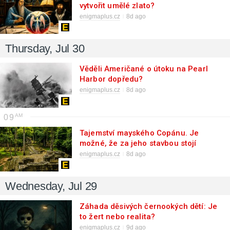
vytvořit umělé zlato?
enigmaplus.cz
8d ago
Thursday, Jul 30
Věděli Američané o útoku na Pearl
Harbor dopředu?
enigmaplus.cz
8d ago
09
Tajemství mayského Copánu. Je
možné, že za jeho stavbou stojí
mimozemšťané?
enigmaplus.cz
8d ago
Wednesday, Jul 29
Záhada děsivých černookých dětí: Je
to žert nebo realita?
enigmaplus.cz
9d ago