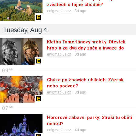
zvěstech o tajné chodbě?
enigmaplus.cz
3d ago
Tuesday, Aug 4
Kletba Tamerlánovy hrobky: Otevřeli
hrob a za dva dny začala invaze do
SSSR. Náhoda, nebo varování?
enigmaplus.cz
3d ago
09
Chůze po žhavých uhlících: Zázrak
nebo podvod?
enigmaplus.cz
3d ago
07
Hororové zábavní parky: Straší tu oběti
nehod?
enigmaplus.cz
4d ago