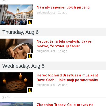
06
Návraty zapomenutých příběhů
enigmaplus.cz
1d ago
Thursday, Aug 6
Neporušená těla svatých: Jak je
možné, že vzdorují času?
enigmaplus.cz
1d ago
Wednesday, Aug 5
Herec Richard Dreyfuss a muzikant
Dave Grohl: Jaké mají paranormální
zážitky?
enigmaplus.cz
2d ago
07
Zřícenina Trosky: Co je pravdy na