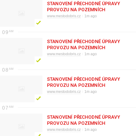
STANOVENÍ PŘECHODNÉ ÚPRAVY
PROVOZU NA POZEMNÍCH
KOMUNIKACÍCH ul. V Lipkách
www.mestodobris.cz
1m ago
09
STANOVENÍ PŘECHODNÉ ÚPRAVY
PROVOZU NA POZEMNÍCH
KOMUNIKACÍCH ul. Lesní
www.mestodobris.cz
1m ago
08
STANOVENÍ PŘECHODNÉ ÚPRAVY
PROVOZU NA POZEMNÍCH
KOMUNIKACÍCH Daleké Dušníky
www.mestodobris.cz
1m ago
07
STANOVENÍ PŘECHODNÉ ÚPRAVY
PROVOZU NA POZEMNÍCH
KOMUNIKACÍCH ul. Tylova
www.mestodobris.cz
1m ago