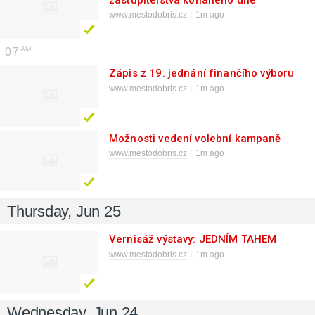
25.06.2026
www.mestodobris.cz
1m ago
07
Zápis z 19. jednání finančího výboru
www.mestodobris.cz
1m ago
Možnosti vedení volební kampaně
www.mestodobris.cz
1m ago
Thursday, Jun 25
Vernisáž výstavy: JEDNÍM TAHEM
www.mestodobris.cz
1m ago
Wednesday, Jun 24