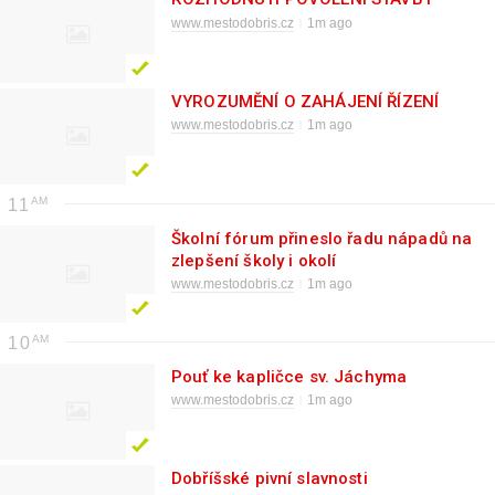
www.mestodobris.cz
1m ago
VYROZUMĚNÍ O ZAHÁJENÍ ŘÍZENÍ
www.mestodobris.cz
1m ago
11
Školní fórum přineslo řadu nápadů na
zlepšení školy i okolí
www.mestodobris.cz
1m ago
10
Pouť ke kapličce sv. Jáchyma
www.mestodobris.cz
1m ago
Dobříšské pivní slavnosti