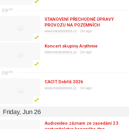
09
STANOVENÍ PŘECHODNÉ ÚPRAVY
PROVOZU NA POZEMNÍCH
KOMUNIKACÍCH ul. Za Poštou
www.mestodobris.cz
1m ago
Koncert skupiny Arythmie
www.mestodobris.cz
1m ago
08
CACIT Dobříš 2026
www.mestodobris.cz
1m ago
Friday, Jun 26
Audiovideo záznam ze zasedání 23.
zastupitelstva konaného dne