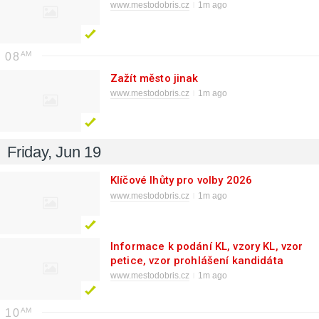
www.mestodobris.cz
1m ago
08
Zažít město jinak
www.mestodobris.cz
1m ago
Friday, Jun 19
Klíčové lhůty pro volby 2026
www.mestodobris.cz
1m ago
Informace k podání KL, vzory KL, vzor
petice, vzor prohlášení kandidáta
www.mestodobris.cz
1m ago
10