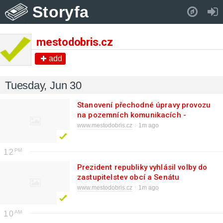
Storyfa
Pull down to refresh..
mestodobris.cz
add
Tuesday, Jun 30
Stanovení přechodné úpravy provozu
na pozemních komunikacích -
Borotice
www.mestodobris.cz
1m ago
12
Prezident republiky vyhlásil volby do
zastupitelstev obcí a Senátu
www.mestodobris.cz
1m ago
10