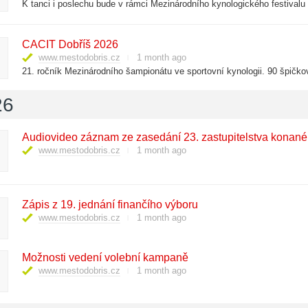
K tanci i poslechu bude v rámci Mezinárodního kynologického festivalu h
CACIT Dobříš 2026
www.mestodobris.cz
1 month ago
26
Audiovideo záznam ze zasedání 23. zastupitelstva konan
www.mestodobris.cz
1 month ago
Zápis z 19. jednání finančího výboru
www.mestodobris.cz
1 month ago
Možnosti vedení volební kampaně
www.mestodobris.cz
1 month ago