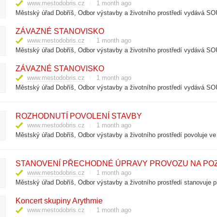
www.mestodobris.cz
1 month ago
ZÁVAZNÉ STANOVISKO
www.mestodobris.cz
1 month ago
ZÁVAZNÉ STANOVISKO
www.mestodobris.cz
1 month ago
ROZHODNUTÍ POVOLENÍ STAVBY
www.mestodobris.cz
1 month ago
Městský úřad Dobříš, Odbor výstavby a životního prostředí povoluje v
STANOVENÍ PŘECHODNÉ ÚPRAVY PROVOZU NA POZEM
www.mestodobris.cz
1 month ago
Koncert skupiny Arythmie
www.mestodobris.cz
1 month ago