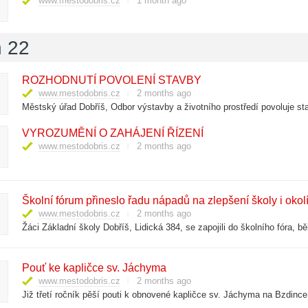
www.mestodobris.cz
1 month ago
 22
ROZHODNUTÍ POVOLENÍ STAVBY
www.mestodobris.cz
2 months ago
Městský úřad Dobříš, Odbor výstavby a životního prostředí povoluje st
VYROZUMĚNÍ O ZAHÁJENÍ ŘÍZENÍ
www.mestodobris.cz
2 months ago
Školní fórum přineslo řadu nápadů na zlepšení školy i okol
www.mestodobris.cz
2 months ago
Pouť ke kapličce sv. Jáchyma
www.mestodobris.cz
2 months ago