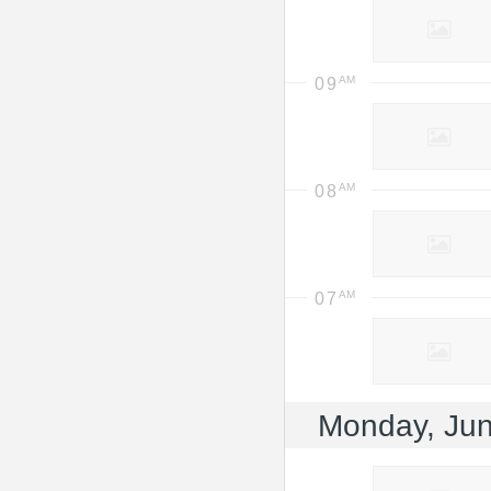
09
08
07
Monday, Jun