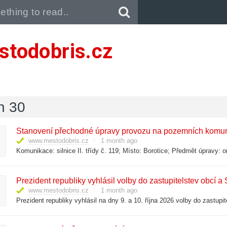
Pull down to refresh..
stodobris.cz
n 30
Stanovení přechodné úpravy provozu na pozemních komuni
www.mestodobris.cz
1 month ago
Komunikace: silnice II. třídy č. 119; Místo: Borotice; Předmět úpravy: 
Prezident republiky vyhlásil volby do zastupitelstev obcí a
www.mestodobris.cz
1 month ago