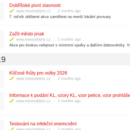
Dobříšské pivní slavnosti
www.mestodobris.cz
2 months ago
7. ročník oblíbené akce zaměřené na menší lokální pivovary.
Zažít město jinak
www.mestodobris.cz
2 months ago
19
Klíčové lhůty pro volby 2026
www.mestodobris.cz
2 months ago
Informace k podání KL, vzory KL, vzor petice, vzor prohláš
www.mestodobris.cz
2 months ago
Testování na infekční onemcnění
www.mestodobris.cz
2 months ago