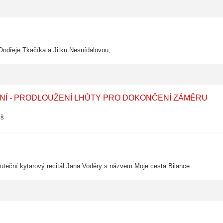
Ondřeje Tkačíka a Jitku Nesnídalovou,
ENÍ - PRODLOUŽENÍ LHŮTY PRO DOKONČENÍ ZÁMĚRU
íš
uteční kytarový recitál Jana Voděry s názvem Moje cesta Bilance.