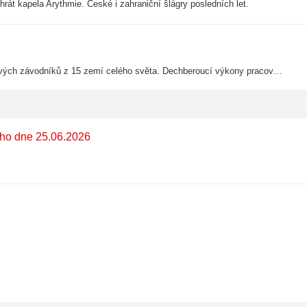
rát kapela Arythmie. České i zahraniční šlágry posledních let.
21. ročník Mezinárodního šampionátu ve sportovní kynologii. 90 špičkových závodníků z 15 zemí celého světa. Dechberoucí výkony pracovních psů v poslušnosti a obraně.
ého dne 25.06.2026