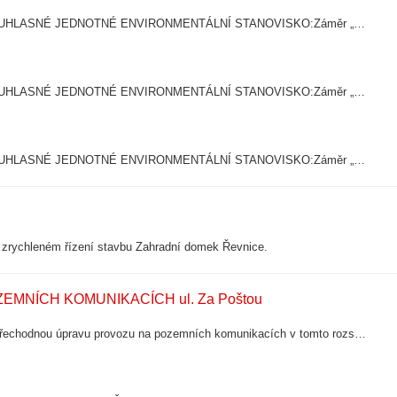
Městský úřad Dobříš, Odbor výstavby a životního prostředí vydává SOUHLASNÉ JEDNOTNÉ ENVIRONMENTÁLNÍ STANOVISKO:Záměr „dostavba splaškové a dešťové kanalizace“ je z hlediska vlivů na všechny dotčené složky životního prostředí přípustný za…
Městský úřad Dobříš, Odbor výstavby a životního prostředí vydává SOUHLASNÉ JEDNOTNÉ ENVIRONMENTÁLNÍ STANOVISKO:Záměr „vrtaná studna“ je z hlediska vlivů na všechny dotčené složky životního prostředí přípustný za těchto podmínek:; ČJ.:MDOB…
Městský úřad Dobříš, Odbor výstavby a životního prostředí vydává SOUHLASNÉ JEDNOTNÉ ENVIRONMENTÁLNÍ STANOVISKO:Záměr „vodojem Nový Knín“ je z hlediska vlivů na všechny dotčené složky životního prostředí přípustný za těchto podmínek:; ČJ.…
e zrychleném řízení stavbu Zahradní domek Řevnice.
NÍCH KOMUNIKACÍCH ul. Za Poštou
Městský úřad Dobříš, Odbor výstavby a životního prostředí stanovuje přechodnou úpravu provozu na pozemních komunikacích v tomto rozsahu: Komunikace: místní komunikace III. třídy č. 75c (ul. Za Poštou).