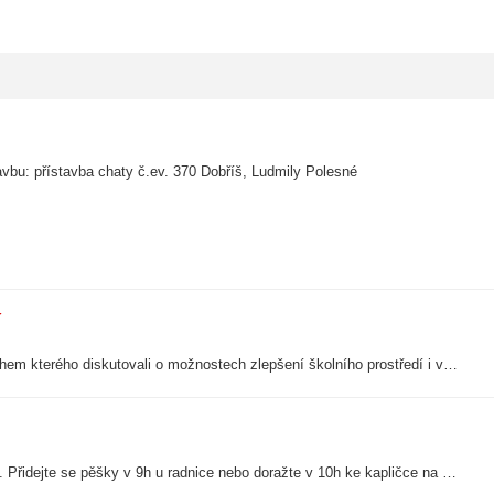
avbu: přístavba chaty č.ev. 370 Dobříš, Ludmily Polesné
í
Žáci Základní školy Dobříš, Lidická 384, se zapojili do školního fóra, během kterého diskutovali o možnostech zlepšení školního prostředí i veřejného prostoru ve svém okolí. Nápadů zaznělo mnoho, účastníci však museli pečlivě vybírat,…
Již třetí ročník pěší pouti k obnovené kapličce sv. Jáchyma na Bzdince. Přidejte se pěšky v 9h u radnice nebo doražte v 10h ke kapličce na poutní mši svatou, po které bude následovat malé občerstvení.