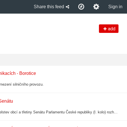
Share this feed
Sign in
add
kacích - Borotice
omezení silničního provozu.
 Senátu
Prezident republiky vyhlásil na dny 9. a 10. října 2026 volby do zastupitelstev obcí a třetiny Senátu Parlamentu České republiky (I. kolo) rozhodnutím publikovaným ve Sbírce zákonů a mezinárodních smluv pod č. 117/2026 Sb.