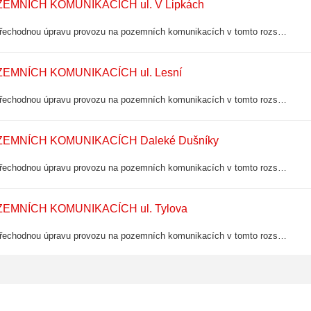
NÍCH KOMUNIKACÍCH ul. V Lipkách
Městský úřad Dobříš, Odbor výstavby a životního prostředí stanovuje přechodnou úpravu provozu na pozemních komunikacích v tomto rozsahu: Komunikace: místní komunikace III. třídy č. 71c (ul. V Lipkách) a IV. třídy č. 14d (Sportovní hala).
MNÍCH KOMUNIKACÍCH ul. Lesní
Městský úřad Dobříš, Odbor výstavby a životního prostředí stanovuje přechodnou úpravu provozu na pozemních komunikacích v tomto rozsahu: Komunikace: místní komunikace III. třídy č. 28c (ul. Lesní).
MNÍCH KOMUNIKACÍCH Daleké Dušníky
Městský úřad Dobříš, Odbor výstavby a životního prostředí stanovuje přechodnou úpravu provozu na pozemních komunikacích v tomto rozsahu: Komunikace: silnice III. třídy č. 10226, místní komunikace.
NÍCH KOMUNIKACÍCH ul. Tylova
Městský úřad Dobříš, Odbor výstavby a životního prostředí stanovuje přechodnou úpravu provozu na pozemních komunikacích v tomto rozsahu: Komunikace: místní komunikace III. třídy č. 61c (ul. Tylova).