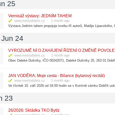
un 25
Vernisáž výstavy: JEDNÍM TAHEM
www.mestodobris.cz
1 month ago
Výstava Jedním tahem propojuje tvorbu tří autorů, Matěje Lipavského, 
 Jun 24
VYROZUMĚ NÍ O ZAHÁJENÍ ŘÍZENÍ O ZMĚNĚ POVOL
www.mestodobris.cz
1 month ago
Obec Daleké Dušníky, IČO 00242071, Daleké Dušníky 25, 263 01 Dobř
JAN VODĚRA: Moje cesta - Bilance (kytarový recitál)
www.mestodobris.cz
1 month ago
Ve čtvrtek 10. září 2026 od 18.00 hodin se v Konírně zámku Dobříš usk
n 23
26/2026: Skládka TKO Bytíz