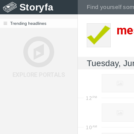
Storyfa
Trending headlines
me
Tuesday, Ju
EXPLORE PORTALS
12
10