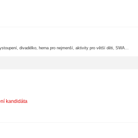
Akce pro širokou veřejnost s místními spolky a dalšími dobrovolníky. Vystoupení, divadélko, herna pro nejmenší, aktivity pro větší děti, SWAP, opékání špekáčků a mnoho dalšího.
ení kandidáta