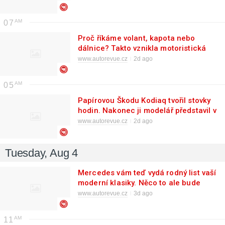
07
Proč říkáme volant, kapota nebo
dálnice? Takto vznikla motoristická
slova, která zná každý
www.autorevue.cz
2d ago
05
Papírovou Škodu Kodiaq tvořil stovky
hodin. Nakonec ji modelář představil v
Mladé Boleslavi
www.autorevue.cz
2d ago
Tuesday, Aug 4
Mercedes vám teď vydá rodný list vaší
moderní klasiky. Něco to ale bude
stát
www.autorevue.cz
3d ago
11