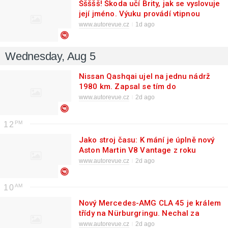
Ššššš! Škoda učí Brity, jak se vyslovuje
její jméno. Výuku provádí vtipnou
reklamou
www.autorevue.cz
1d ago
Wednesday, Aug 5
Nissan Qashqai ujel na jednu nádrž
1980 km. Zapsal se tím do
Guinnessovy knihy rekordů
www.autorevue.cz
2d ago
12
Jako stroj času: K mání je úplně nový
Aston Martin V8 Vantage z roku
1990
www.autorevue.cz
2d ago
10
Nový Mercedes-AMG CLA 45 je králem
třídy na Nürburgringu. Nechal za
sebou i Porsche Taycan
www.autorevue.cz
2d ago