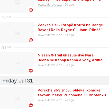
výkon supersportu
www.autorevue.cz
6d ago
10
Zeekr 9X si v Evropě troufá na Range
Rover i Rolls-Royce Cullinan. Přináší
luxus a skoro 900 koní
www.autorevue.cz
6d ago
07
Nissan X-Trail ukazuje dvě tváře.
Jedna se nebojí bahna a vody, druhá
preferuje pohodní a čistotu
www.autorevue.cz
6d ago
Friday, Jul 31
Porsche 963 znovu obléká ikonické
závodní barvy. Připomene i Turbotank z
Can-Am
www.autorevue.cz
7d ago