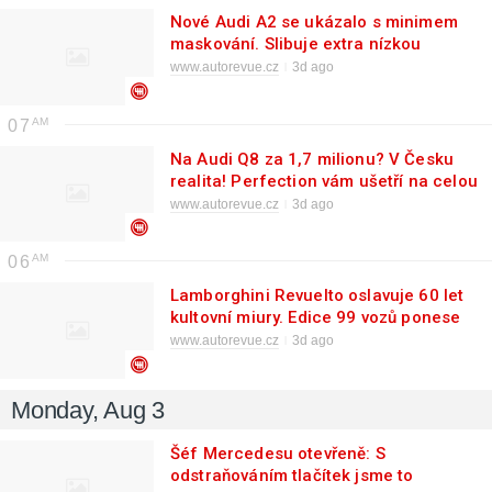
Nové Audi A2 se ukázalo s minimem
maskování. Slibuje extra nízkou
spotřebu
www.autorevue.cz
3d ago
07
Na Audi Q8 za 1,7 milionu? V Česku
realita! Perfection vám ušetří na celou
jednu octavii
www.autorevue.cz
3d ago
06
Lamborghini Revuelto oslavuje 60 let
kultovní miury. Edice 99 vozů ponese
její slavné barvy
www.autorevue.cz
3d ago
Monday, Aug 3
Šéf Mercedesu otevřeně: S
odstraňováním tlačítek jsme to