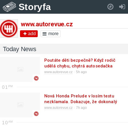
Storyfa
Pull down to refresh..
www.autorevue.cz
add
more
Today News
Poutáte děti bezpečně? Když rodič
udělá chybu, chytrá autosedačka
Thule ho upozorní
www.autorevue.cz
5h ago
01
Nová Honda Prelude v losím testu
nezklamala. Dokazuje, že dokonalý
podvozek je víc než výkon
www.autorevue.cz
7h ago
10