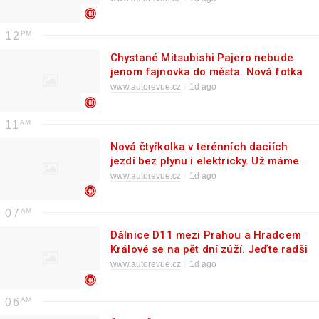
12
Chystané Mitsubishi Pajero nebude
jenom fajnovka do města. Nová fotka
to prozrazuje
www.autorevue.cz
1d ago
11
Nová čtyřkolka v terénních daciích
jezdí bez plynu i elektricky. Už máme
české ceny
www.autorevue.cz
1d ago
07
Dálnice D11 mezi Prahou a Hradcem
Králové se na pět dní zúží. Jeďte radši
přes noc
www.autorevue.cz
1d ago
06