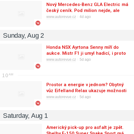
Nový Mercedes-Benz GLA Electric má
český ceník. Pod milion nejde, ale
výbavou ani dojezdem nešetří
www.autorevue.cz
4d ago
Sunday, Aug 2
Honda NSX Ayrtona Senny míří do
aukce. Mistr F1 ji umyl hadicí, i proto
může stát majlant
www.autorevue.cz
5d ago
10
Prostor a energie v jednom? Obytný
vůz Eifelland Relax ukazuje možnosti
kempování na baterie
www.autorevue.cz
5d ago
Saturday, Aug 1
Americký pick-up pro asfalt je zpět.
Shelby F-150 Super Snake Sport má