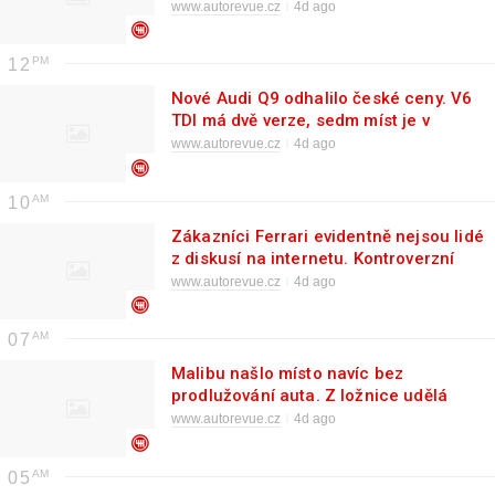
přehnali
www.autorevue.cz
4d ago
12
Nové Audi Q9 odhalilo české ceny. V6
TDI má dvě verze, sedm míst je v
základu
www.autorevue.cz
4d ago
10
Zákazníci Ferrari evidentně nejsou lidé
z diskusí na internetu. Kontroverzní
Luce je totiž vyprodané
www.autorevue.cz
4d ago
07
Malibu našlo místo navíc bez
prodlužování auta. Z ložnice udělá
vysokou garáž
www.autorevue.cz
4d ago
05