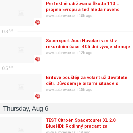
Perfektně udržovaná Škoda 110 L
projela Evropu a teď hledá nového
dobrodruha. Nezruinuje vás
www.autorevue.cz
10h ago
08
Supersport Audi Nuvolari vznikl v
rekordním čase. 405 dní vývoje shrnuje
krátký dokument
www.autorevue.cz
12h ago
05
Britové pouštějí za volant už devítileté
děti. Důvodem je bizarní situace s
řidičáky
www.autorevue.cz
15h ago
Thursday, Aug 6
TEST Citroën Spacetourer XL 2.0
BlueHDi: Rodinný pracant za
rozumnou cenu
www.autorevue.cz
1d ago