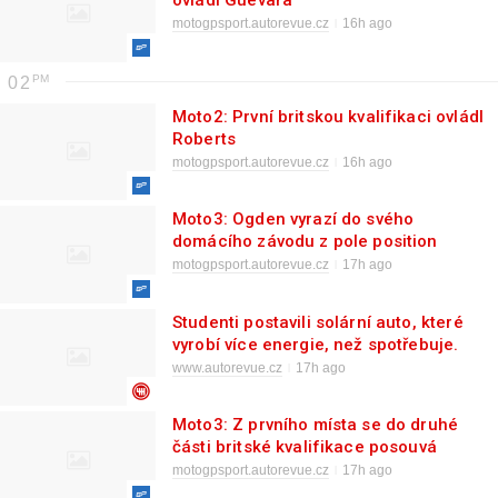
ovládl Guevara
motogpsport.autorevue.cz
16h ago
02
Moto2: První britskou kvalifikaci ovládl
Roberts
motogpsport.autorevue.cz
16h ago
Moto3: Ogden vyrazí do svého
domácího závodu z pole position
motogpsport.autorevue.cz
17h ago
Studenti postavili solární auto, které
vyrobí více energie, než spotřebuje.
Jeho design inspirovala ryba
www.autorevue.cz
17h ago
Moto3: Z prvního místa se do druhé
části britské kvalifikace posouvá
Danish
motogpsport.autorevue.cz
17h ago