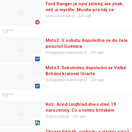
Ford Ranger je nyní zelený, ale jinak,
než si myslíte. Musíte pro něj za
hranice
www.autorevue.cz
20h ago
10
Moto2: V sobotu dopoledne se do čela
posunul Guevara
motogpsport.autorevue.cz
20h ago
Moto3: Sobotnímu dopoledni ve Velké
Británii kraloval Uriarte
motogpsport.autorevue.cz
20h ago
09
Kvíz: Arvid Lindblad dnes slaví 19.
narozeniny. Co o tomto britském
závodníkovi víte?
f1sport.auto.cz
22h ago
Chcete řidičák, svobodu a vlastní auto?