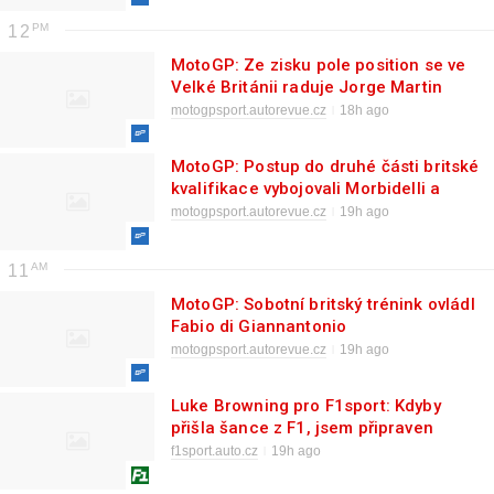
12
MotoGP: Ze zisku pole position se ve
Velké Británii raduje Jorge Martin
motogpsport.autorevue.cz
18h ago
MotoGP: Postup do druhé části britské
kvalifikace vybojovali Morbidelli a
Lecuona
motogpsport.autorevue.cz
19h ago
11
MotoGP: Sobotní britský trénink ovládl
Fabio di Giannantonio
motogpsport.autorevue.cz
19h ago
Luke Browning pro F1sport: Kdyby
přišla šance z F1, jsem připraven
f1sport.auto.cz
19h ago