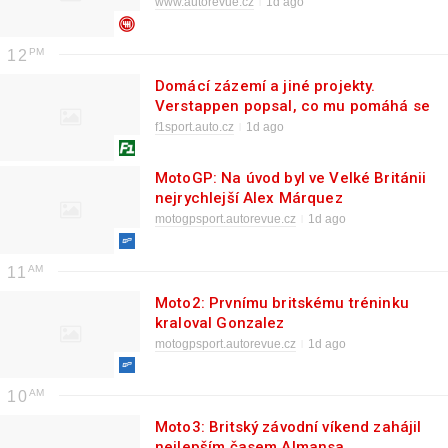
podvozek je víc než výkon
www.autorevue.cz
1d ago
12
Domácí zázemí a jiné projekty.
Verstappen popsal, co mu pomáhá se
soustředit na závodění
f1sport.auto.cz
1d ago
MotoGP: Na úvod byl ve Velké Británii
nejrychlejší Alex Márquez
motogpsport.autorevue.cz
1d ago
11
Moto2: Prvnímu britskému tréninku
kraloval Gonzalez
motogpsport.autorevue.cz
1d ago
10
Moto3: Britský závodní víkend zahájil
nejlepším časem Almansa