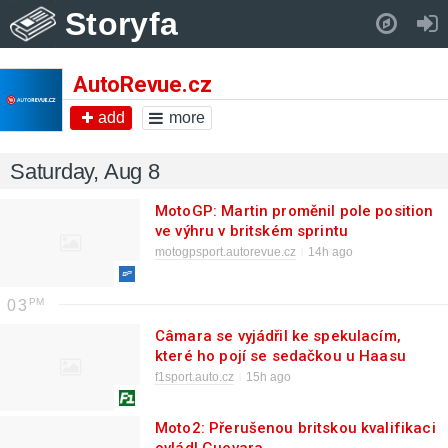
Storyfa
Pull down to refresh..
AutoRevue.cz
add
more
Saturday, Aug 8
MotoGP: Martin proměnil pole position
ve výhru v britském sprintu
motogpsport.autorevue.cz
14h ago
03
Câmara se vyjádřil ke spekulacím,
které ho pojí se sedačkou u Haasu
f1sport.auto.cz
15h ago
Moto2: Přerušenou britskou kvalifikaci