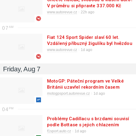
V průměru si připravte 337.000 Kč
www.autorevue.cz
22h ago
07
Fiat 124 Sport Spider slaví 60 let.
Vzdálený příbuzný žigulíku byl hvězdou
silnic i filmového plátna
www.autorevue.cz
1d ago
Friday, Aug 7
MotoGP: Páteční program ve Velké
Británii uzavřel rekordním časem
Bezzecchi
motogpsport.autorevue.cz
1d ago
04
Problémy Cadillacu s brzdami souvisí
podle Bottase s jejich chlazením
f1sport.auto.cz
1d ago