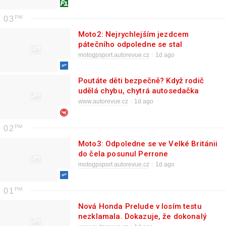
03
Moto2: Nejrychlejším jezdcem
pátečního odpoledne se stal
Holgado
motogpsport.autorevue.cz
1d ago
Poutáte děti bezpečně? Když rodič
udělá chybu, chytrá autosedačka
Thule ho upozorní
www.autorevue.cz
1d ago
02
Moto3: Odpoledne se ve Velké Británii
do čela posunul Perrone
motogpsport.autorevue.cz
1d ago
01
Nová Honda Prelude v losím testu
nezklamala. Dokazuje, že dokonalý