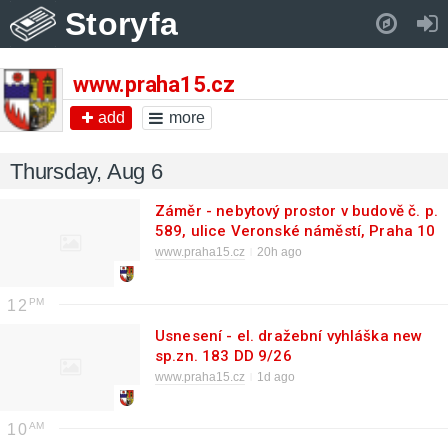
Storyfa
Pull down to refresh..
www.praha15.cz
add
more
Thursday, Aug 6
Záměr - nebytový prostor v budově č. p.
589, ulice Veronské náměstí, Praha 10
- Horní Měcholupy
www.praha15.cz
20h ago
12
Usnesení - el. dražební vyhláška new
sp.zn. 183 DD 9/26
www.praha15.cz
1d ago
10