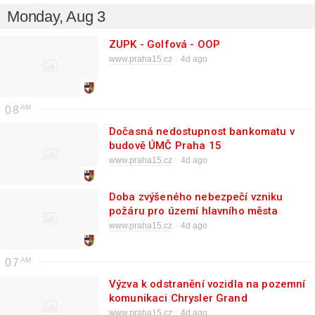
Monday, Aug 3
ZUPK - Golfová - OOP
www.praha15.cz
4d ago
08
Dočasná nedostupnost bankomatu v
budově ÚMČ Praha 15
www.praha15.cz
4d ago
Doba zvýšeného nebezpečí vzniku
požáru pro území hlavního města
Prahy od dne 30. 7. 2026
www.praha15.cz
4d ago
07
Výzva k odstranění vozidla na pozemní
komunikaci Chrysler Grand
www.praha15.cz
4d ago