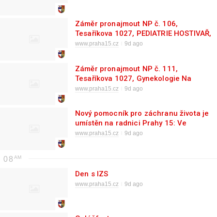
Záměr pronajmout NP č. 106,
Tesaříkova 1027, PEDIATRIE HOSTIVAŘ,
s.r.o.
www.praha15.cz
9d ago
Záměr pronajmout NP č. 111,
Tesaříkova 1027, Gynekologie Na
Košíku s.r.o.
www.praha15.cz
9d ago
Nový pomocník pro záchranu života je
umístěn na radnici Prahy 15: Ve
vestibulu úřadu je nepřetržitě k
www.praha15.cz
9d ago
dispozici AED!
08
Den s IZS
www.praha15.cz
9d ago