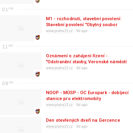
01
M1 - rozhodnutí, stavební povolení:
Stavební povolení "Obytný soubor
Praga" - 3. část" (objekty D, E, F, G)
www.praha15.cz
9d ago
11
Oznámení o zahájení řízení -
"Odstranění stavby, Veronské náměstí
403, Praha 15"
www.praha15.cz
9d ago
09
NOOP - MÚSP - OC Europark - dobíjecí
stanice pro elektromobily
www.praha15.cz
9d ago
Den otevřených dveří na Gercence
www.praha15.cz
9d ago