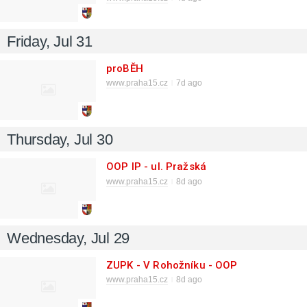
Friday, Jul 31
proBĚH
www.praha15.cz
7d ago
Thursday, Jul 30
OOP IP - ul. Pražská
www.praha15.cz
8d ago
Wednesday, Jul 29
ZUPK - V Rohožníku - OOP
www.praha15.cz
8d ago