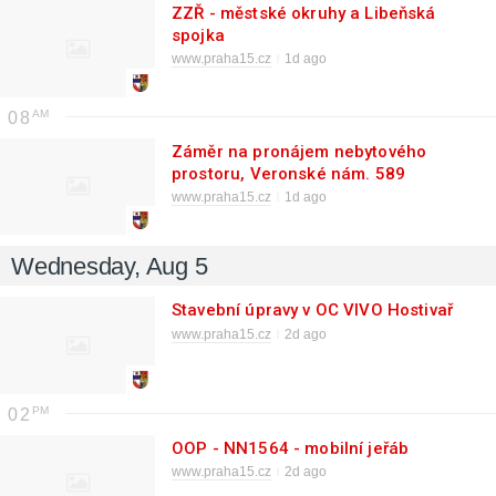
ZZŘ - městské okruhy a Libeňská
spojka
www.praha15.cz
1d ago
08
Záměr na pronájem nebytového
prostoru, Veronské nám. 589
www.praha15.cz
1d ago
Wednesday, Aug 5
Stavební úpravy v OC VIVO Hostivař
www.praha15.cz
2d ago
02
OOP - NN1564 - mobilní jeřáb
www.praha15.cz
2d ago