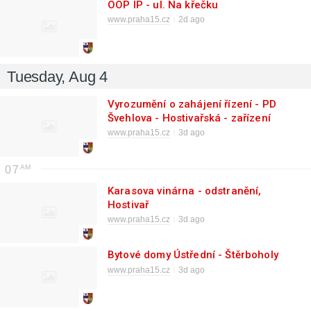
OOP IP - ul. Na křečku
www.praha15.cz
2d ago
Tuesday, Aug 4
Vyrozumění o zahájení řízení - PD
Švehlova - Hostivařská - zařízení
staveniště
www.praha15.cz
3d ago
07
Karasova vinárna - odstranění,
Hostivař
www.praha15.cz
3d ago
Bytové domy Ústřední - Štěrboholy
www.praha15.cz
3d ago