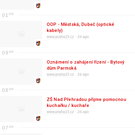
01
OOP - Městská, Dubeč (optické
kabely)
www.praha15.cz
2d ago
09
Oznámení o zahájení řízení - Bytový
dům Parmská
www.praha15.cz
2d ago
08
ZŠ Nad Přehradou přijme pomocnou
kuchařku / kuchaře
www.praha15.cz
2d ago
07