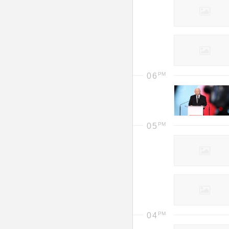
06
05
04