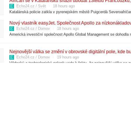
Afričan se v Katalánsku snažil ubodat 13letou Francouzku,
Echo24.cz / Svět
18 hours ago
Nový vlastník easyJet. Společnost Apollo za nízkonákladové
Echo24.cz / Domov
18 hours ago
Nejnovější válka se změní v obrovské digitální pole, kde b
Echo24.cz / Domov
19 hours ago
Najednou přísná ochrana hranic neplatí. EU v létě vypíná bi
Echo24.cz / Domov
19 hours ago
Usmrcení z nedbalosti? V Hranické propasti zemřel elitní z
Echo24.cz / Domov
20 hours ago
ČNB zhoršila výhled české ekonomiky, vidí rizika vyšší inf
Echo24.cz / Svět
20 hours ago