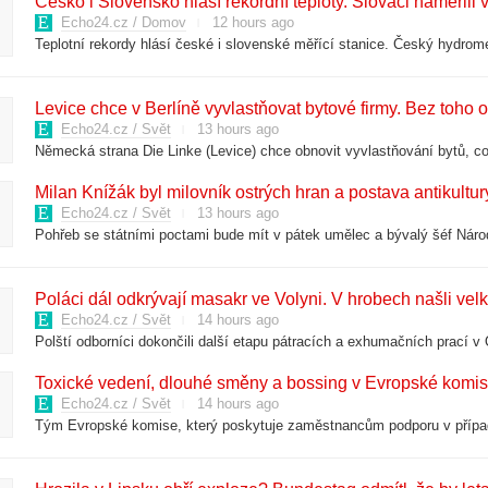
Česko i Slovensko hlásí rekordní teploty. Slováci naměřili 
Echo24.cz / Domov
12 hours ago
Levice chce v Berlíně vyvlastňovat bytové firmy. Bez toho o
Echo24.cz / Svět
13 hours ago
Milan Knížák byl milovník ostrých hran a postava antikultur
Echo24.cz / Svět
13 hours ago
Poláci dál odkrývají masakr ve Volyni. V hrobech našli vel
Echo24.cz / Svět
14 hours ago
Toxické vedení, dlouhé směny a bossing v Evropské komisi?
Echo24.cz / Svět
14 hours ago