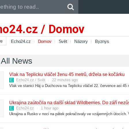
Pull down to refresh..
ho24.cz / Domov
re
Echo24.cz
Domov
Svět
Názory
Byznys
All News
Vlak na Teplicku vláčel ženu 45 metrů, držela se kočárku
Echo24.cz / Svět
22 minutes ago
Ukrajina zaútočila na další sklad Wildberries. Do září nezůs
Echo24.cz
1 hour ago