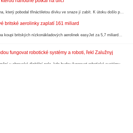
 kterou náhodně potkal na ulici
Katalánská policie zatkla v pyrenejském městě Puigcerdà Severoafričana, který pobodal třináctiletou dívku ve snaze jí zabít. K útoku došlo podle místního katalánského deníku El Caso ve středu večer na okraji města.
 britské aerolinky zaplatí 161 miliard
Americká investiční společnost Apollo Global Management se dohodla na koupi britských nízkonákladových aerolinek easyJet za 5,7 miliardy liber (zhruba 161 miliard Kč). Firmy o tom dnes informovaly v tiskové zprávě. Oznámení přišlo krátce…
udou fungovat robotické systémy a roboti, řekl Zalužnyj
Vědecký a technologický pokrok vede k faktu, že nejnovější válka se změní v obrovské digitální pole, kde budou fungovat robotické systémy a roboti. Jejich kontrolu mohou provádět lidé, nebo už budou mít vlastní umělé inteligenci, řekl v…
ometrické kontroly na letištích
Od letoška musí cizinci cestující do Evropské unie procházet biometrickou kontrolou v rámci systému vstupu a výstupu EES. Unie systém představovala jako další krok ke zpřísnění ochrany hranic, který má pohraničníkům pomoci odhalovat…
áchranář. Tělo vyzvedli z 186 metrů
Tragická událost se stala v Hranické propasti. Hasič z Kladna, elitní letecký záchranář a speleopotápěč Jan Enčev zemřel v nejhlubší zatopené jeskyni na světě nedaleko města Hranice na Olomoucku. Došlo k tomu v rámci průzkumného ponoru a…
lace