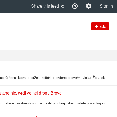
Share this feed
Sign in
add
Vlak ve stanici Háj u Duchcova na Teplicku vláčel 22. července asi 45 metrů ženu, která se držela kočárku sevřeného dveřmi vlaku. Žena skončila s pohmožděninami a odřeninami v nemocnici, dítěti se nic nestalo. Policie vyzývá svědky…
tane nic, tvrdí velitel dronů Brovdi
Ukrajina a Rusko v noci na pátek pokračovaly ve vzájemných útocích. V ruském Jekatěrinburgu zachvátil po ukrajinském náletu požár logistické centrum ruského internetového prodejce Wildberries, naopak ruské dronové útoky podle ukrajinských…