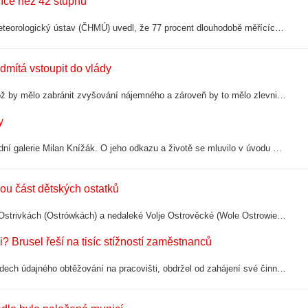
více než 42 stupňů
Teplotní rekordy hlásí české i slovenské měřící stanice. Český hydrometeorologický ústav (ČHMÚ) uvedl, že 77 procent dlouhodobě měřících stanic v Česku zaznamenalo svůj absolutní teplotní rekord. Maxima jsou ze dvou vln veder na konci…
dmítá vstoupit do vlády
Německá strana Die Linke (Levice) chce obnovit vyvlastňování bytů, což by mělo zabránit zvyšování nájemného a zároveň by to mělo zlevnit bydlení v Berlíně. Levice podmiňuje svou případnou účast v berlínské vládě "socializací" velkých…
y
Pohřeb se státními poctami bude mít v pátek umělec a bývalý šéf Národní galerie Milan Knížák. O jeho odkazu a životě se mluvilo v úvodu Echo Porady. „Spousta vzpomínek z uměleckých kruhů bylo pozitivních, přijali ten jeho styl,“ říká…
kou část dětských ostatků
Polští odborníci dokončili další etapu pátracích a exhumačních prací v Ostrivkách (Ostrówkách) a nedaleké Volje Ostrověcké (Wole Ostrowiecké) na Volyni. Ve třech hrobech nalezli ostatky celkem 55 lidí, kteří byli podle polského Institutu…
 Brusel řeší na tisíc stížností zaměstnanců
Tým Evropské komise, který poskytuje zaměstnancům podporu v případech údajného obtěžování na pracovišti, obdržel od zahájení své činnosti téměř tisíc podnětů. Přesto nemá pravomoc jednotlivá obvinění vyšetřovat ani rozhodovat, zda…