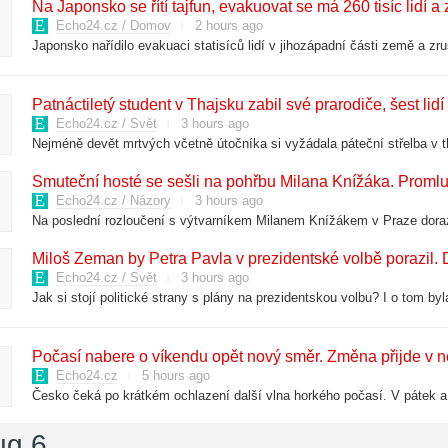
Na Japonsko se řítí tajfun, evakuovat se má 260 tisíc lidí a
Echo24.cz / Domov
2 hours ago
Patnáctiletý student v Thajsku zabil své prarodiče, šest li
Echo24.cz / Svět
3 hours ago
Smuteční hosté se sešli na pohřbu Milana Knížáka. Promlu
Echo24.cz / Názory
3 hours ago
Miloš Zeman by Petra Pavla v prezidentské volbě porazil.
Echo24.cz / Svět
3 hours ago
Počasí nabere o víkendu opět nový směr. Změna přijde v n
Echo24.cz
5 hours ago
ug 6