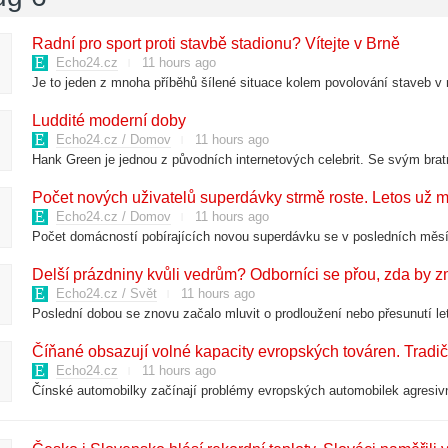
Radní pro sport proti stavbě stadionu? Vítejte v Brně
Echo24.cz
11 hours ago
Luddité moderní doby
Echo24.cz / Domov
11 hours ago
Počet nových uživatelů superdávky strmě roste. Letos už m
Echo24.cz / Domov
11 hours ago
Delší prázdniny kvůli vedrům? Odborníci se přou, zda by 
Echo24.cz / Svět
11 hours ago
Číňané obsazují volné kapacity evropských továren. Tradič
Echo24.cz
11 hours ago