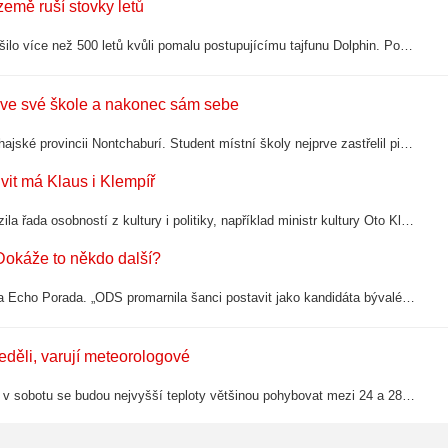
 země ruší stovky letů
Japonsko nařídilo evakuaci statisíců lidí v jihozápadní části země a zrušilo více než 500 letů kvůli pomalu postupujícímu tajfunu Dolphin. Podle meteorologů přinese tajfun do oblasti silný vítr, prudký déšť a vysoké vlny, píše agentura…
dí ve své škole a nakonec sám sebe
Nejméně devět mrtvých včetně útočníka si vyžádala páteční střelba v thajské provincii Nontchaburí. Student místní školy nejprve zastřelil pistolí oba prarodiče a pak se vydal do školy, kde zabil tři učitele a tři žáky, dalších 15 lidí…
vit má Klaus i Klempíř
Na poslední rozloučení s výtvarníkem Milanem Knížákem v Praze dorazila řada osobností z kultury i politiky, například ministr kultury Oto Klempíř, bývalý prezident Václav Klaus či hudebník Vladimír Franz i František Stárek zvaný Čuňas.…
 Dokáže to někdo další?
Jak si stojí politické strany s plány na prezidentskou volbu? I o tom byla Echo Porada. „ODS promarnila šanci postavit jako kandidáta bývalého premiéra a svého předsedu Petra Fialu,“ myslí si Dalibor Balšínek. Proč by Petra Pavla porazil…
eděli, varují meteorologové
Česko čeká po krátkém ochlazení další vlna horkého počasí. V pátek a v sobotu se budou nejvyšší teploty většinou pohybovat mezi 24 a 28 stupni, v pátek pouze na jižní Moravě a v sobotu místy i jinde mohou vystoupat až ke 30 stupňům. Pak se…