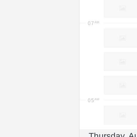
07
05
Thursday, A