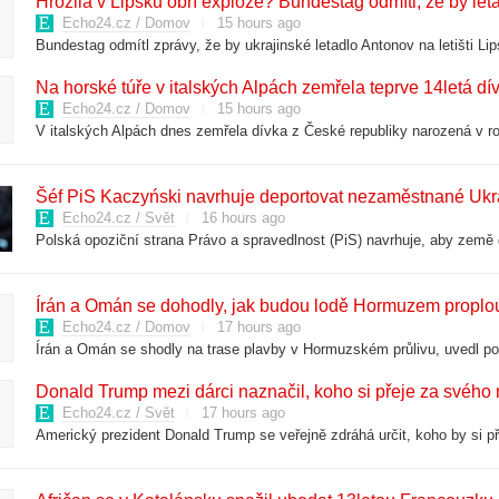
Hrozila v Lipsku obří exploze? Bundestag odmítl, že by let
Echo24.cz / Domov
15 hours ago
Na horské túře v italských Alpách zemřela teprve 14letá d
Echo24.cz / Domov
15 hours ago
Šéf PiS Kaczyński navrhuje deportovat nezaměstnané Ukr
Echo24.cz / Svět
16 hours ago
Írán a Omán se dohodly, jak budou lodě Hormuzem proplouv
Echo24.cz / Domov
17 hours ago
Donald Trump mezi dárci naznačil, koho si přeje za svého
Echo24.cz / Svět
17 hours ago