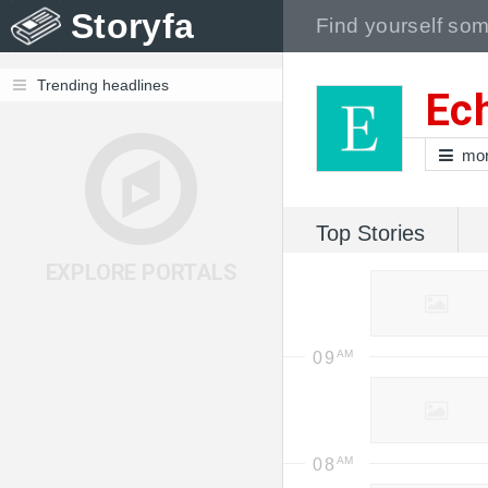
Storyfa
Trending headlines
Ec
mo
Top Stories
EXPLORE PORTALS
09
08