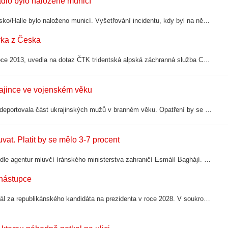
adlo bylo naložené municí
Bundestag odmítl zprávy, že by ukrajinské letadlo Antonov na letišti Lipsko/Halle bylo naloženo municí. Vyšetřování incidentu, kdy byl na německém letišti nalezen dron s výbušninou převzalo spolkové státní zastupitelství, které se zabývá…
ívka z Česka
V italských Alpách dnes zemřela dívka z České republiky narozená v roce 2013, uvedla na dotaz ČTK tridentská alpská záchranná služba CNSAS Trento. Potvrdila tak předchozí informace místních médií. Úmrtí potvrdilo i české ministerstvo…
ajince ve vojenském věku
Polská opoziční strana Právo a spravedlnost (PiS) navrhuje, aby země deportovala část ukrajinských mužů v branném věku. Opatření by se podle vedení PiS týkalo těch, kteří v Polsku nemají legální zaměstnání. Strana tvrdí, že jejich návrat…
at. Platit by se mělo 3-7 procent
Írán a Omán se shodly na trase plavby v Hormuzském průlivu, uvedl podle agentur mluvčí íránského ministerstva zahraničí Esmáíl Baghájí. Podle něj je v konečné fázi přípravy společné prohlášení Íránu a Ománu o podmínkách plavby v Hormuzském…
 nástupce
Americký prezident Donald Trump se veřejně zdráhá určit, koho by si přál za republikánského kandidáta na prezidenta v roce 2028. V soukromí však podle amerických médií naznačil, že se přiklání ke svému viceprezidentovi JD Vanceovi. Jeho…