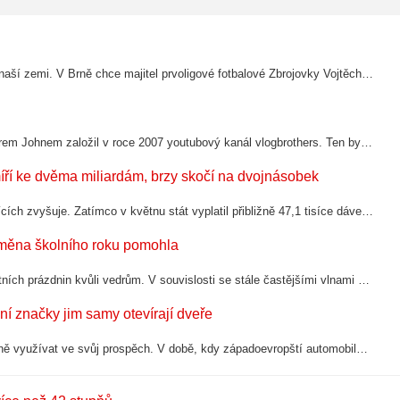
Je to jeden z mnoha příběhů šílené situace kolem povolování staveb v naší zemi. V Brně chce majitel prvoligové fotbalové Zbrojovky Vojtěch Kačena postavit za svoje peníze stadion, který konečně nebude čtyřsettisícovému městu dělat ostudu.…
Hank Green je jednou z původních internetových celebrit. Se svým bratrem Johnem založil v roce 2007 youtubový kanál vlogbrothers. Ten byl nejprve platformou dokumentující jejich sourozenecký vztah. Kanál se stal na relativně nové síti …
íří ke dvěma miliardám, brzy skočí na dvojnásobek
Počet domácností pobírajících novou superdávku se v posledních měsících zvyšuje. Zatímco v květnu stát vyplatil přibližně 47,1 tisíce dávek, v červnu už jejich počet vzrostl téměř na 50 tisíc. Další výrazný skok má přijít v srpnu, kdy má…
změna školního roku pomohla
Poslední dobou se znovu začalo mluvit o prodloužení nebo přesunutí letních prázdnin kvůli vedrům. V souvislosti se stále častějšími vlnami extrémního horka se v Evropě otevírá debata o tom, zda by se školní kalendář neměl přizpůsobit…
ní značky jim samy otevírají dveře
Čínské automobilky začínají problémy evropských automobilek agresivně využívat ve svůj prospěch. V době, kdy západoevropští automobiloví giganti snižují vlastní výrobu kvůli vysokým nákladům a problémům s konkurenceschopností, cítí čínské…