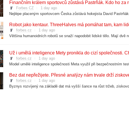
Finančním králem sportovců zůstává Pastrňák. Kdo ho za 
Forbes CZ
1 day ago
Robot jako kentaur. ThreeHalves má pomáhat tam, kam l
forbes.cz
1 day ago
Už i umělá inteligence Mety pronikla do cizí společnosti. Ch
forbes.cz
1 day ago
Bez dat nepřežijete. Přesné analýzy nám trvale drží ziskov
forbes.cz
1 day ago
Nákaza spojená s Taco Bell se šíří USA. Zemřeli první dva 
forbes.cz
1 day ago
Česko má dalšího studentského Oscara. Sošku získal film 