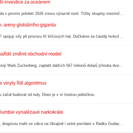
lší investice za oceánem
Zbrojařský holding Czechoslovak Group (CSG) miliardáře Michala Strnada v prvním pololetí 2026 znovu výrazně rostl. Tržby skupiny meziročně stouply o 17,2 procenta na 3,25 miliardy eur (zhruba 78,7 miliard korun), čistý zisk z pokračujících…
₂ areny globálního giganta
Praha posiluje svou pozici na koncertní mapě Evropy. Live Nation a PPF spojují síly při provozu tří klíčových hal. Dočkáme se častěji hvězd formátu Billie Eilish, Dua Lipy nebo Metallicy?
nařídil změnit obchodní model
Americký soud ve čtvrtek uložil společnosti Meta Platforms, za kterou stojí Mark Zuckerberg, zaplatit dalších 567 milionů dolarů (zhruba dvanáct miliard korun) za škody, které její sociální sítě napáchaly dětem. Celkové sankce v případu…
 vinyly řídí algoritmus
začal budovat od nuly. Dnes je v ní českou jedničkou.
olumbie vynalézavé narkokrále
Ranní výber vám servíruje pozoruhodnou story amerického velvyslance, drogovou mafii ve válce na Ukrajině i ostré povídaní s Radko Gudasem.