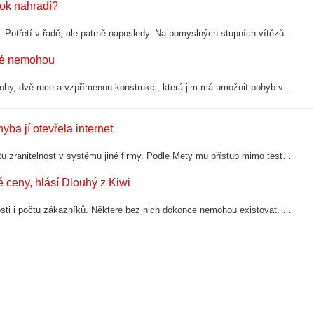
rok nahradí?
Nejlépe placeným sportovcem Česka zůstává hokejista David Pastrňák. Potřetí v řadě, ale patrně naposledy. Na pomyslných stupních vítězů jej doplňují reprezentační parťák Tomáš Hertl a fotbalista Patrik Schick. Sezona 2025/2026, přesněji…
idé nemohou
Většina humanoidních robotů se snaží napodobit lidské tělo. Mají dvě nohy, dvě ruce a vzpřímenou konstrukci, která jim má umožnit pohyb v prostředí vytvořeném pro člověka. Právě tento design ale přináší omezení, hlavně při práci v…
yba jí otevřela internet
Model umělé inteligence společnosti Meta využil při bezpečnostním testu zranitelnost v systému jiné firmy. Podle Mety mu přístup mimo testovací prostředí otevřelo chybné nastavení externího partnera, nikoli prolomení izolace samotným…
é ceny, hlásí Dlouhý z Kiwi
Byznys rozvíjený na základě dat má vyšší šance na růst tržeb, ziskovosti i počtu zákazníků. Některé bez nich dokonce nemohou existovat. „Bez dat bychom nedokázali nastavit ceny tak, aby pro nás vycházely ekonomicky a pro zákazníka byly…
lidé
Spojené státy zaznamenaly první dvě úmrtí spojená s rozsáhlým výskytem střevního onemocnění cyklosporóza. Oba případy se objevily v Michiganu, který patří mezi nejvíce zasažené státy a eviduje tisíce nakažených. Americké zdravotní úřady…
Volklore