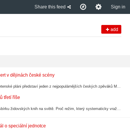
Share this feed
Sign in
add
cert v dějinách české scény
Po Ewě Farné, která to v červnu roztočila v Edenu, se dnes večer na Letenské pláni představí jeden z nejpopulárnějších českých zpěváků Marek Ztracený. Jednačtyřicetiletý instrumentalista se stane teprve čtvrtým interpretem, který na tomto…
třetí říše
Nacisté plánovali svět bez Židů. Přesto během války budovali největší sbírku židovských knih na světě. Proč režim, který systematicky vraždil jejich majitele, věnoval tolik úsilí záchraně jejich knih? Odpověď ukrývá jeden z nejméně známých…
ál o speciální jednotce