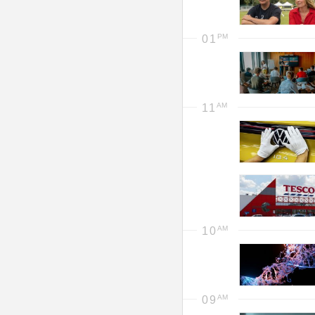
01
11
10
09