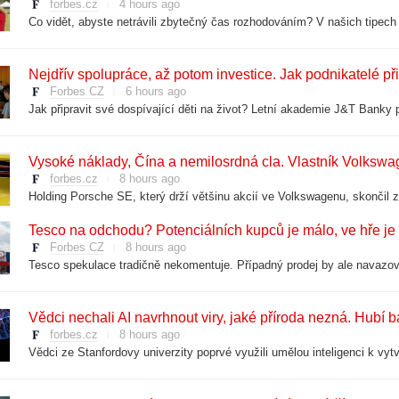
forbes.cz
4 hours ago
Co vidět, abyste netrávili zbytečný čas rozhodováním? V našich tipech n
Nejdřív spolupráce, až potom investice. Jak podnikatelé při
Forbes CZ
6 hours ago
Vysoké náklady, Čína a nemilosrdná cla. Vlastník Volkswag
forbes.cz
8 hours ago
Tesco na odchodu? Potenciálních kupců je málo, ve hře je r
Forbes CZ
8 hours ago
Vědci nechali AI navrhnout viry, jaké příroda nezná. Hubí bak
forbes.cz
8 hours ago