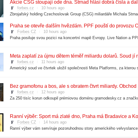
Akcie CSG stoupají ode dna. Strnad hlásí dobrá čísla a da
forbes.cz
10 hours ago
Praha se otevře dalším hvězdám. PPF pouští do provozu O
Forbes CZ
10 hours ago
Meta zaplatí za újmu dětem téměř miliardu dolarů. Soud jí 
forbes.cz
11 hours ago
Bez gramofonu a bos, ale s obratem čtvrt miliardy. Obchod s
forbes.cz
12 hours ago
Za 250 tisíc korun odkoupil prémiovou doménu gramodesky.cz a značku 
Ranní výběr: Sport má zlaté dno, Praha má Bradavice a K
Forbes CZ
14 hours ago