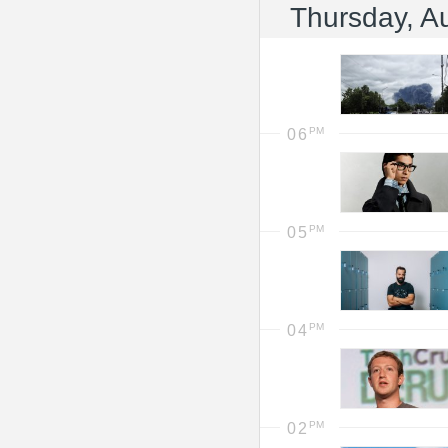
Thursday, A
06
05
04
02