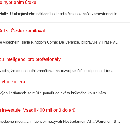
o hybridním útoku
Německé úřady vyšetřují vážný bezpečnostní incident na letišti Lipsko/Halle. U ukrajinského nákladního letadla Antonov našli zaměstnanci letiště dron s výbušninou. Podle německých médií letadlo převáželo vojenskou munici z Francie určenou…
it si Česko zamiloval
Britský herec Luke Dale, mezi fanoušky známý jako Jan Ptáček z české videoherní série Kingdom Come: Deliverance, připravuje v Praze vlastní hospodu Nobleman. Podnik vzniká v prostorách bývalé pivnice Pubble na rohu Korunní a Chorvatské u…
 inteligenci pro profesionály
Společnost Thomson Reuters zvýšila odhad celoročního růstu tržeb a uvedla, že se chce dál zaměřovat na rozvoj umělé inteligence. Firma sází na vlastní model umělé inteligence Thomson, který vyvíjí pro profesionály v oblasti práva, daní,…
rryho Pottera
ských Letňanech se může ponořit do světa brýlatého kouzelníka.
investuje. Vsadil 400 milionů dolarů
Fond Situational Awareness Leopolda Aschenbrennera, kterého ještě donedávna média a influenceři nazývali Nostradamem AI a Warrenem Buffettem generace Alpha, vložil dalších 400 milionů dolarů do jedné ze svých stávajících soukromých…