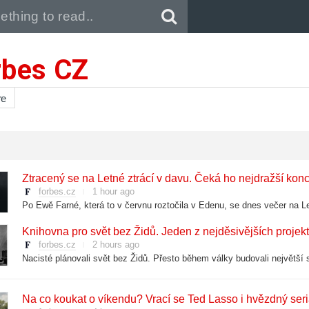
Pull down to refresh..
rbes CZ
re
Ztracený se na Letné ztrácí v davu. Čeká ho nejdražší kon
forbes.cz
1 hour ago
Knihovna pro svět bez Židů. Jeden z nejděsivějších projektů 
forbes.cz
2 hours ago
Na co koukat o víkendu? Vrací se Ted Lasso i hvězdný seri