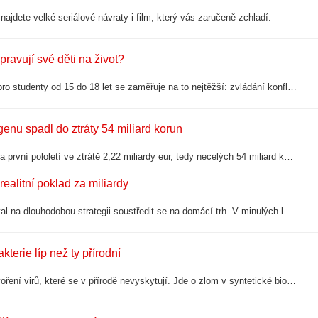
ajdete velké seriálové návraty i film, který vás zaručeně zchladí.
pravují své děti na život?
Jak připravit své dospívající děti na život? Letní akademie J&T Banky pro studenty od 15 do 18 let se zaměřuje na to nejtěžší: zvládání konfliktů a přijímání kritiky. Místo běžných přednášek je trénuje bývalý policejní vyjednavač nebo…
enu spadl do ztráty 54 miliard korun
Holding Porsche SE, který drží většinu akcií ve Volkswagenu, skončil za první pololetí ve ztrátě 2,22 miliardy eur, tedy necelých 54 miliard korun. Před rokem přitom vydělal 338 milionů eur. Vedení holdingu zároveň veřejně vyzvalo…
ealitní poklad za miliardy
Tesco spekulace tradičně nekomentuje. Případný prodej by ale navazoval na dlouhodobou strategii soustředit se na domácí trh. V minulých letech skupina opustila například Jižní Koreu, Thajsko či Malajsii.
terie líp než ty přírodní
Vědci ze Stanfordovy univerzity poprvé využili umělou inteligenci k vytvoření virů, které se v přírodě nevyskytují. Jde o zlom v syntetické biologii, který otevírá cestu k novým způsobům léčby, zároveň však vyvolává otázky ohledně…