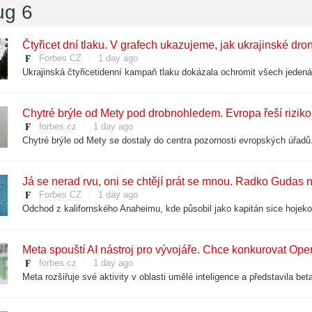
ug 6
Čtyřicet dní tlaku. V grafech ukazujeme, jak ukrajinské drony
Forbes CZ
1 day ago
Chytré brýle od Mety pod drobnohledem. Evropa řeší rizik
forbes.cz
1 day ago
Já se nerad rvu, oni se chtějí prát se mnou. Radko Gudas n
Forbes CZ
1 day ago
Meta spouští AI nástroj pro vývojáře. Chce konkurovat Ope
forbes.cz
1 day ago