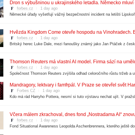
Dron s výbušninou u ukrajinského letadla. Německo mluví 
forbes.cz
1 day ago
Hvězda Kingdom Come otevře hospodu na Vinohradech. Br
forbes.cz
1 day ago
Thomson Reuters má vlastní AI model. Firma sází na umělou
forbes.cz
1 day ago
Mandragory, lektvary i famfrpál. V Praze se otevřel svět Ha
Forbes CZ
1 day ago
Kdo má rád Harryho Pottera, nesmí si tuto výstavu nechat ujít. V praž
Včera málem zkrachoval, dnes fond „Nostradama AI“ znovu 
forbes.cz
1 day ago