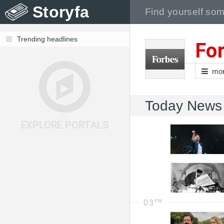
Storyfa
Trending headlines
Fo
mo
Today News
EXPLORE PORTALS
03