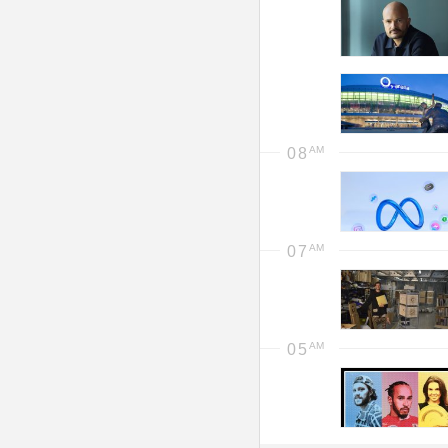
08
07
05