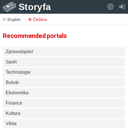
Storyfa
Pull down to refresh..
English
Čeština
Recommended portals
Zpravodajství
Sport
Technologie
Bulvár
Ekonomika
Finance
Kultura
Věda