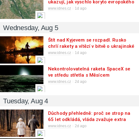
ukazují, jak vyschlo koryto evropského
veletoku
www.idnes.cz
1d ago
Wednesday, Aug 5
Štít nad Kyjevem se rozpadl. Rusko
chrlí rakety a vítězí v bitvě o ukrajinské
nebe
www.idnes.cz
1d ago
Nekontrolovatelná raketa SpaceX se
ve středu střetla s Měsícem
www.idnes.cz
2d ago
Tuesday, Aug 4
Důchody přehledně: proč se strop na
65 let odkládá, vláda zvažuje extra
příspěvek
www.idnes.cz
2d ago