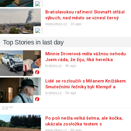
Bratislavskou rafinerií Slovnaft otřásl
výbuch, nad město se vznesl černý
dým
www.idnes.cz
1h ago
Top Stories in last day
Minnie Driverová měla vážnou nehodu.
Jsem ráda, že žiju, říká herečka
tv.idnes.cz
4h ago
Lidé se rozloučili s Milanem Knížákem.
Smutečními řečníky byli Klempíř a
Klaus
tv.idnes.cz
5h ago
09
Po poli nešla velká šelma, ale kočka,
ukázala zooložka testem s
maketami
www.idnes.cz
8h ago