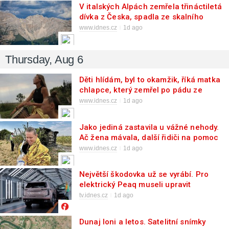
V italských Alpách zemřela třináctiletá
dívka z Česka, spadla ze skalního
srázu
www.idnes.cz
1d ago
Thursday, Aug 6
Děti hlídám, byl to okamžik, říká matka
chlapce, který zemřel po pádu ze
stožáru
www.idnes.cz
1d ago
Jako jediná zastavila u vážné nehody.
Ač žena mávala, další řidiči na pomoc
nepřišli
www.idnes.cz
1d ago
Největší škodovka už se vyrábí. Pro
elektrický Peaq museli upravit
továrnu
tv.idnes.cz
1d ago
Dunaj loni a letos. Satelitní snímky