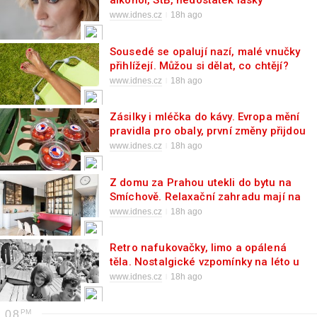
alkohol, StB, nedostatek lásky
www.idnes.cz
18h ago
Sousedé se opalují nazí, malé vnučky
přihlížejí. Můžou si dělat, co chtějí?
www.idnes.cz
18h ago
Zásilky i mléčka do kávy. Evropa mění
pravidla pro obaly, první změny přijdou
nenápadně
www.idnes.cz
18h ago
Z domu za Prahou utekli do bytu na
Smíchově. Relaxační zahradu mají na
střeše
www.idnes.cz
18h ago
Retro nafukovačky, limo a opálená
těla. Nostalgické vzpomínky na léto u
vody
www.idnes.cz
18h ago
08