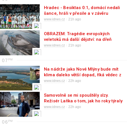
Hradec - Besiktas 0:1, domácí nedali
šance, hráli v přesile a v závěru
inkasovali
www.idnes.cz
21h ago
OBRAZEM: Tragédie evropských
veletoků má další dějství: na dřeň
vysychá i Visla
www.idnes.cz
21h ago
07
Na nádrže jako Nové Mlýny bude mít
klima daleko větší dopad, říká vědec z
Vídně
www.idnes.cz
22h ago
Samovolně se mi spouštěly slzy.
Režisér Laňka o tom, jak ho roky týraly
manželky
www.idnes.cz
22h ago
06