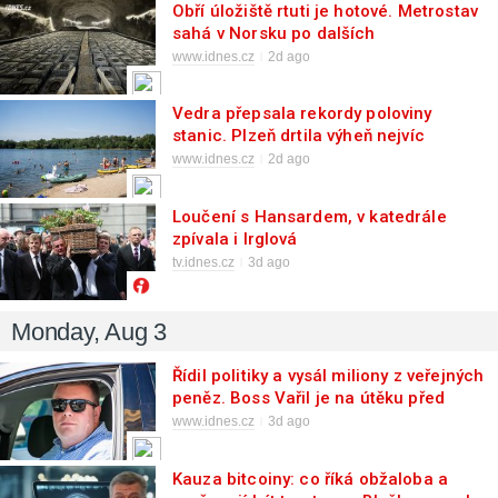
Obří úložiště rtuti je hotové. Metrostav
sahá v Norsku po dalších
zakázkách
www.idnes.cz
2d ago
Vedra přepsala rekordy poloviny
stanic. Plzeň drtila výheň nejvíc
www.idnes.cz
2d ago
Loučení s Hansardem, v katedrále
zpívala i Irglová
tv.idnes.cz
3d ago
Monday, Aug 3
Řídil politiky a vysál miliony z veřejných
peněz. Boss Vařil je na útěku před
soudem
www.idnes.cz
3d ago
Kauza bitcoiny: co říká obžaloba a