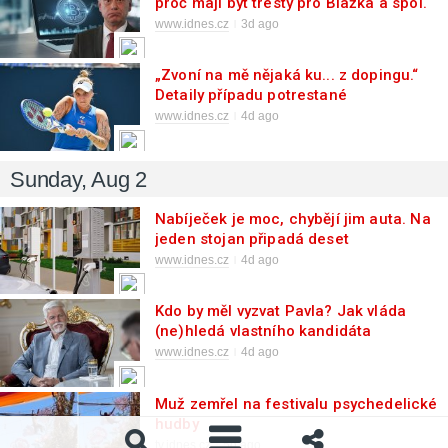
proč mají být tresty pro Blažka a spol.
tak tvrdé
www.idnes.cz
3d ago
„Zvoní na mě nějaká ku... z dopingu.“
Detaily případu potrestané
Vondroušové
www.idnes.cz
4d ago
Sunday, Aug 2
Nabíječek je moc, chybějí jim auta. Na
jeden stojan připadá deset
elektromobilů
www.idnes.cz
4d ago
Kdo by měl vyzvat Pavla? Jak vláda
(ne)hledá vlastního kandidáta
www.idnes.cz
4d ago
Muž zemřel na festivalu psychedelické
hudby
tv.idnes.cz
5d ago