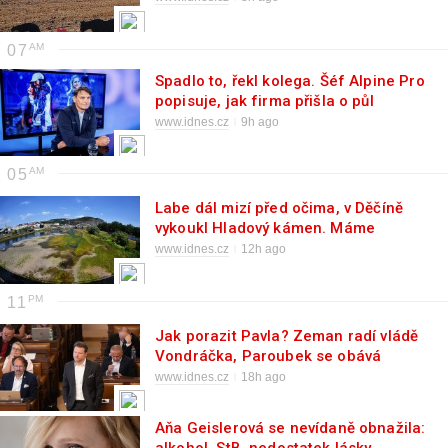
07
Spadlo to, řekl kolega. Šéf Alpine Pro
popisuje, jak firma přišla o půl
miliardy
www.idnes.cz
9h ago
05
Labe dál mizí před očima, v Děčíně
vykoukl Hladový kámen. Máme
srovnání
www.idnes.cz
12h ago
11
Jak porazit Pavla? Zeman radí vládě
Vondráčka, Paroubek se obává
„masakru“
www.idnes.cz
18h ago
Aňa Geislerová se nevídaně obnažila: