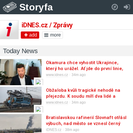
Storyfa
Pull down to refresh..
iDNES.cz / Zprávy
add
more
Today News
Okamura chce vyhostit Ukrajince,
který ho urážel. Ať jde do první linie,
napsal
www.idnes.cz
34m ago
Obžaloba kvůli tragické nehodě na
přejezdu. K soudu míří dva lidé a
firma
www.idnes.cz
34m ago
Bratislavskou rafinerií Slovnaft otřásl
výbuch, nad město se vznesl černý
dým
iDNES.cz
38m ago