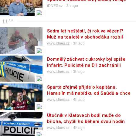
bioklimatolog
iDNES.cz
3h ago
11
Sedm let neštěstí, či rok ve vězení?
Muž na toaletě v obchoďáku rozbil
pěstí zrcadlo
www.idnes.cz
3h ago
Domnělý záchvat cukrovky byl spíše
infarkt. Policisté na D1 zachránili
cizinku
www.idnes.cz
3h ago
Sparta zřejmě přijde o kapitána.
Haraslín má nabídku od Saúdů a chce
ji využít
www.idnes.cz
4h ago
Útočník v Klatovech bodl muže do
břicha, chytili ho během dvou hodin
www.idnes.cz
4h ago