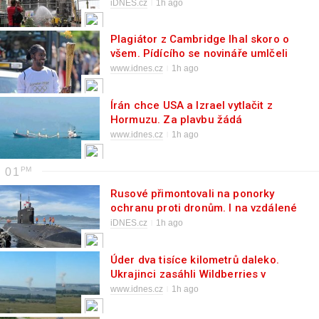
desítky lidí
iDNES.cz
1h ago
Plagiátor z Cambridge lhal skoro o
všem. Pídícího se novináře umlčeli
www.idnes.cz
1h ago
Írán chce USA a Izrael vytlačit z
Hormuzu. Za plavbu žádá
kompenzace
www.idnes.cz
1h ago
01
Rusové přimontovali na ponorky
ochranu proti dronům. I na vzdálené
Kamčatce
iDNES.cz
1h ago
Úder dva tisíce kilometrů daleko.
Ukrajinci zasáhli Wildberries v
Jekatěrinburgu
www.idnes.cz
1h ago