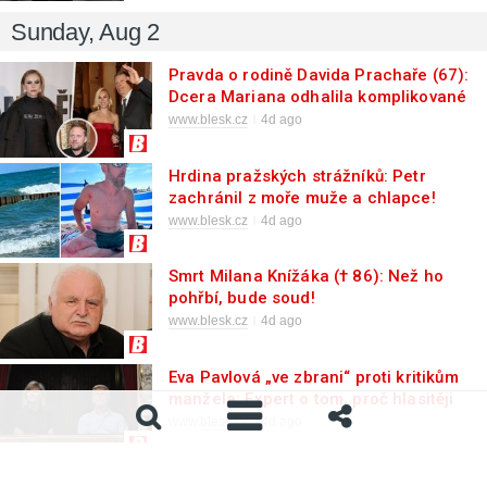
Sunday, Aug 2
Pravda o rodině Davida Prachaře (67):
Dcera Mariana odhalila komplikované
vztahy
www.blesk.cz
4d ago
Hrdina pražských strážníků: Petr
zachránil z moře muže a chlapce!
www.blesk.cz
4d ago
Smrt Milana Knížáka († 86): Než ho
pohřbí, bude soud!
www.blesk.cz
4d ago
Eva Pavlová „ve zbrani“ proti kritikům
manžela: Expert o tom, proč hlasitěji
vstupuje do politiky
www.blesk.cz
4d ago