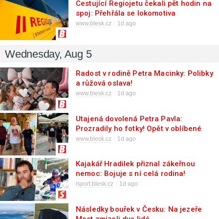
Cestující Regiojetu čekali pět hodin na
spoj: Přehřála se lokomotiva
www.blesk.cz
1d ago
Wednesday, Aug 5
Radost v rodině Petra Macinky: Polibky
a růžová oslava!
www.blesk.cz
1d ago
Utajená dovolená Petra Pavla:
Prozradily ho fotky! Opět v oblíbené
rybí restauraci a na motorce
www.blesk.cz
1d ago
Kajakář Hradilek přiznal zákeřnou
nemoc: Bojuje s ní celá rodina!
isport.blesk.cz
1d ago
Následky bouřek v Česku: Na jezeře
Most zmizeli dva lidé