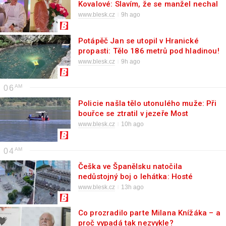
Kovalové: Slavím, že se manžel nechal
zneplodnit
www.blesk.cz
9h ago
Potápěč Jan se utopil v Hranické
propasti: Tělo 186 metrů pod hladinou!
www.blesk.cz
9h ago
06
Policie našla tělo utonulého muže: Při
bouřce se ztratil v jezeře Most
www.blesk.cz
10h ago
04
Češka ve Španělsku natočila
nedůstojný boj o lehátka: Hosté
sprintovali a strkali se
www.blesk.cz
13h ago
Co prozradilo parte Milana Knížáka – a
proč vypadá tak nezvykle?