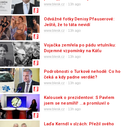
www.blesk.cz
13h ago
Odvážné fotky Denisy Pfauserové:
Ještě, že to táta nevidí
www.blesk.cz
13h ago
Vojačka zemřela po pádu vrtulníku:
Dojemné vzpomínky na Káťu
www.blesk.cz
13h ago
Podrobnosti o Turkově nehodě: Co ho
čeká a kdy padne verdikt?
www.blesk.cz
13h ago
Kalousek o prezidentovi: S Pavlem
jsem se nesmířil! ...a promluvil o
návratu
www.blesk.cz
13h ago
Laďa Kerndl v slzách: Přežil svého