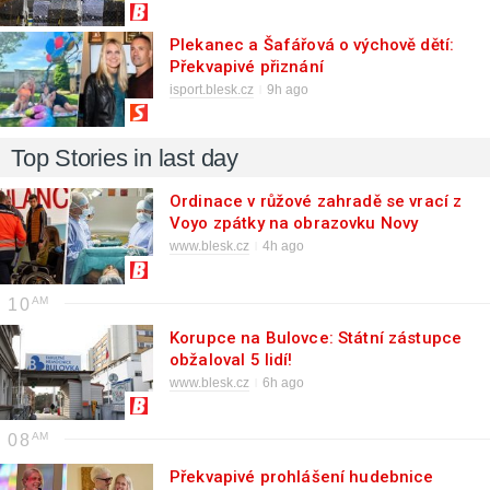
Plekanec a Šafářová o výchově dětí:
Překvapivé přiznání
isport.blesk.cz
9h ago
Top Stories in last day
Ordinace v růžové zahradě se vrací z
Voyo zpátky na obrazovku Novy
www.blesk.cz
4h ago
10
Korupce na Bulovce: Státní zástupce
obžaloval 5 lidí!
www.blesk.cz
6h ago
08
Překvapivé prohlášení hudebnice