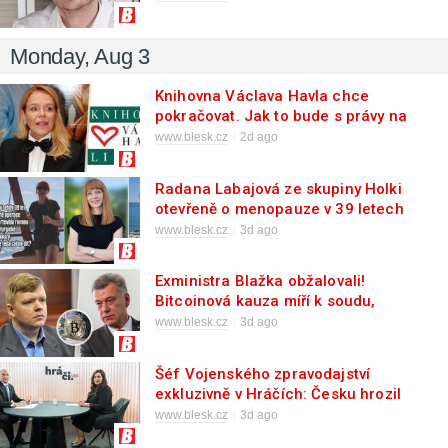
Monday, Aug 3
Knihovna Václava Havla chce
pokračovat. Jak to bude s právy na
jméno?
www.blesk.cz
2d ago
Radana Labajová ze skupiny Holki
otevřeně o menopauze v 39 letech
www.blesk.cz
3d ago
Exministra Blažka obžalovali!
Bitcoinová kauza míří k soudu,
Jiřikovskému hrozí 20 let
www.blesk.cz
3d ago
Šéf Vojenského zpravodajství
exkluzivně v Hráčích: Česku hrozil
vyšší stupeň nebezpečí!
www.blesk.cz
3d ago