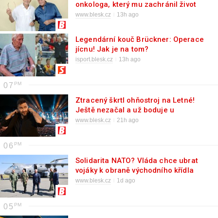
onkologa, který mu zachránil život
www.blesk.cz
13h ago
Legendární kouč Brückner: Operace
jícnu! Jak je na tom?
isport.blesk.cz
13h ago
07
Ztracený škrtl ohňostroj na Letné!
Ještě nezačal a už boduje u
Pražanů
www.blesk.cz
21h ago
06
Solidarita NATO? Vláda chce ubrat
vojáky k obraně východního křídla
www.blesk.cz
1d ago
05