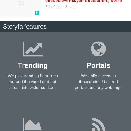
československých bestsellerů, které
měli rádi i filmaři
Echo24.cz
3h ago
Storyfa features
Trending
Portals
We pick trending headlines
We unify access to
around the world and put
thousands of tailored
them into wider context
portals and any webpage