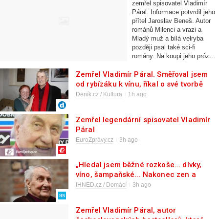
zemřel spisovatel Vladimír
Páral. Informace potvrdil jeho
přítel Jaroslav Beneš. Autor
románů Milenci a vrazi a
Mladý muž a bílá velryba
později psal také sci-fi
romány. Na koupi jeho próz…
Zemřel Vladimír Páral. Směřoval jsem
od rybízáku k vínu, říkal o své tvorbě
Deník.cz / Kultura
1h ago
Zemřel legendární spisovatel Vladimír
Páral
EuroZprávy.cz
3h ago
„Hledal jsem běžné rozkoše... dívky,
víno, šampaňské... Nakonec zen a
jóga.“ V den svých 94. narozenin
IHNED.cz / Domácí
3h ago
zemřel spisovatel Vladimír Páral
Zemřel Vladimír Páral, autor