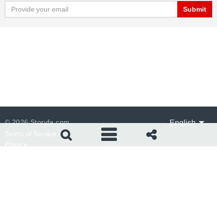
© 2026 Storyfa.com
English
Terms of Service
Privacy
Platform Status
About
Blog
iOS App