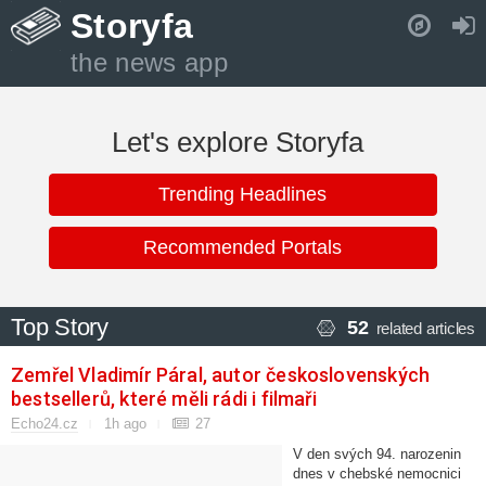
Storyfa
the news app
Pull down to refresh..
Let's explore Storyfa
Trending Headlines
Recommended Portals
Top Story
52
related articles
Zemřel Vladimír Páral, autor československých
bestsellerů, které měli rádi i filmaři
Echo24.cz
1h ago
27
V den svých 94. narozenin
dnes v chebské nemocnici