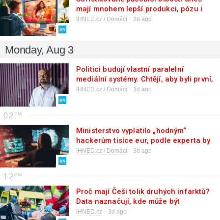
mají mnohem lepší produkci, pózu i
tón. Vítejte v éře měkké nedůvěry
IHNED.cz / Domácí
2d ago
Monday, Aug 3
Politici budují vlastní paralelní
mediální systémy. Chtějí, aby byli první,
kdo promluví k voličům a nastolí
IHNED.cz / Domácí
3d ago
interpretaci tématu
02
Ministerstvo vyplatilo „hodným“
hackerům tisíce eur, podle experta by
ale mělo dávat stonásobek
IHNED.cz / Domácí
3d ago
12
Proč mají Češi tolik druhých infarktů?
Data naznačují, kde může být
problém
IHNED.cz
3d ago