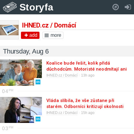
Storyfa
Pull down to refresh..
IHNED.cz / Domácí
add
more
Thursday, Aug 6
Koalice bude řešit, kolik přidá
důchodcům. Motoristé neodmítají ani
velkorysejší varianty
IHNED.cz / Domácí
13h ago
04
Vláda slíbila, že vše zůstane při
starém. Odborníci kritizují okolnosti
vzniku nové sekce duševního zdraví a
IHNED.cz / Domácí
15h ago
závislostí
03