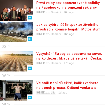
První volby bez sponzorované politiky
na Facebooku: na omezení reklamy
doplácejí hlavně „online“ Piráti
IHNED.cz / Domácí
16h ago
Jak se vybíral šéfinspektor životního
prostředí? Komise loajální Motoristům
a životopis zpochybňovaný nevládními
IHNED.cz / Domácí
16h ago
organizacemi
02
Vysychání Evropy se posouvá na sever,
riziko dezertifikace už se týká i Česka.
Nová mapa odhaluje kde
IHNED.cz / Domácí
17h ago
06
Ve stáří není důležité, kolik zvednete
na bench pressu. Cvičení venku a s
vlastní vahou je trendem. Jaké jsou
IHNED.cz / Life
1d ago
jeho benefity?
05