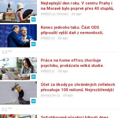
Nejteplejší den roku. V centru Prahy i
na Moravě bylo poprvé přes 40 stupňů,
absolutní teplotní rekordy padly v
IHNED.cz / Domácí
2d ago
polovině Česka
Konec jednoho tabu. Část ODS
připouští vyšší daň z nemovitostí,
vyměnit ji chce za nižší zdanění
IHNED.cz
2d ago
práce
03
Práce na home officu zhoršuje
psychiku, prokázala velká studie.
Existuje ale výjimka, kdy to neplatí
IHNED.cz
2d ago
Účet za škody po chráněných zvířatech
přesahuje 100 milionů. Nejrozšířenější
náhrady už stát nechce platit
domaci.hn.cz
2d ago
01
Sofistikovaně působící blbosti dnes