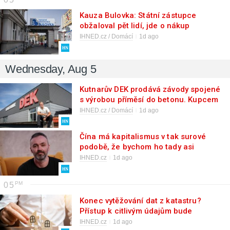
Kauza Bulovka: Státní zástupce
obžaloval pět lidí, jde o nákup
urychlovačů za 160 milionů korun
IHNED.cz / Domácí
1d ago
Wednesday, Aug 5
Kutnarův DEK prodává závody spojené
s výrobou příměsí do betonu. Kupcem
je nadnárodní kolos z Francie
IHNED.cz / Domácí
1d ago
Čína má kapitalismus v tak surové
podobě, že bychom ho tady asi
nepřežili. V některých oborech se blíží
IHNED.cz
1d ago
dokonalé konkurenci
05
Konec vytěžování dat z katastru?
Přístup k citlivým údajům bude
složitější, zákon ale nezasáhne jen
IHNED.cz
1d ago