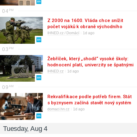
spekulanty
04
Z 2000 na 1600. Vláda chce snížit
počet vojáků k obraně východního
křídla NATO
IHNED.cz / Domácí
1d ago
03
Žebříček, který „shodil“ vysoké školy:
hodnocení platí, univerzity se špatnými
výsledky neuspěly
IHNED.cz
1d ago
09
Rekvalifikace podle potřeb firem. Stát
s byznysem začíná stavět nový systém
celoživotního vzdělávání
domaci.hn.cz
1d ago
Tuesday, Aug 4