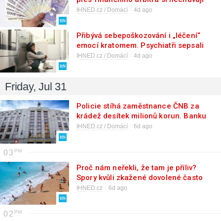
vrátit zaplacené úroky
IHNED.cz / Domácí
4d ago
Přibývá sebepoškozování i „léčení“
emocí kratomem. Psychiatři sepsali
ideál péče o děti, peníze na ni má ale
IHNED.cz / Domácí
4d ago
jen část nemocnic
Friday, Jul 31
Policie stíhá zaměstnance ČNB za
krádež desítek milionů korun. Banku
čeká mimořádný audit
IHNED.cz / Domácí
6d ago
03
Proč nám neřekli, že tam je příliv?
Spory kvůli zkažené dovolené často
řeší soudy, některé jsou až bizarní
IHNED.cz
6d ago
02