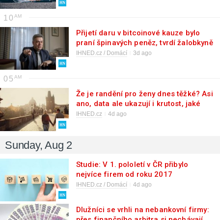
10
Přijetí daru v bitcoinové kauze bylo
praní špinavých peněz, tvrdí žalobkyně
a žádá pro Blažka 6,5 roku vězení.
IHNED.cz / Domácí
3d ago
Jiřikovskému hrozí vysoký trest
05
Že je randění pro ženy dnes těžké? Asi
ano, data ale ukazují i krutost, jaké
čelí muži
IHNED.cz
4d ago
Sunday, Aug 2
Studie: V 1. pololetí v ČR přibylo
nejvíce firem od roku 2017
IHNED.cz / Domácí
4d ago
Dlužníci se vrhli na nebankovní firmy:
přes finančního arbitra si nechávají