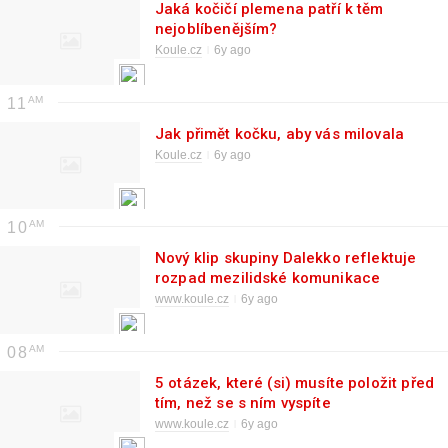
Jaká kočičí plemena patří k těm
nejoblíbenějším?
Koule.cz
6y ago
11
Jak přimět kočku, aby vás milovala
Koule.cz
6y ago
10
Nový klip skupiny Dalekko reflektuje
rozpad mezilidské komunikace
www.koule.cz
6y ago
08
5 otázek, které (si) musíte položit před
tím, než se s ním vyspíte
www.koule.cz
6y ago