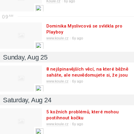
Koule.cz
6y ago
09
Dominika Myslivcová se svlékla pro
Playboy
www.koule.cz
6y ago
Sunday, Aug 25
8 nejšpinavějších věcí, na které běžně
saháte, ale neuvědomujete si, že jsou
plné bakterií
www.koule.cz
6y ago
Saturday, Aug 24
5 kožních problémů, které mohou
postihnout kočku
www.koule.cz
6y ago