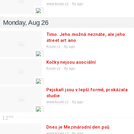
www.koule.cz
6y ago
Monday, Aug 26
Timo. Jeho možná neznáte, ale jeho
street art ano
Koule.cz
6y ago
Kočky nejsou asociální
Koule.cz
6y ago
Pejskaři jsou v lepší formě, prokázala
studie
www.koule.cz
6y ago
12
Dnes je Mezinárodní den psů
www.koule.cz
6y ago