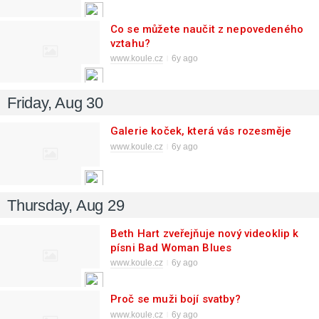
Co se můžete naučit z nepovedeného
vztahu?
www.koule.cz
6y ago
Friday, Aug 30
Galerie koček, která vás rozesměje
www.koule.cz
6y ago
Thursday, Aug 29
Beth Hart zveřejňuje nový videoklip k
písni Bad Woman Blues
www.koule.cz
6y ago
Proč se muži bojí svatby?
www.koule.cz
6y ago