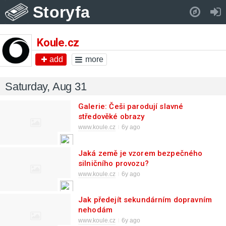
Storyfa
Pull down to refresh..
Koule.cz
add
more
Saturday, Aug 31
Galerie: Češi parodují slavné
středověké obrazy
www.koule.cz
6y ago
Jaká země je vzorem bezpečného
silničního provozu?
www.koule.cz
6y ago
Jak předejít sekundárním dopravním
nehodám
www.koule.cz
6y ago