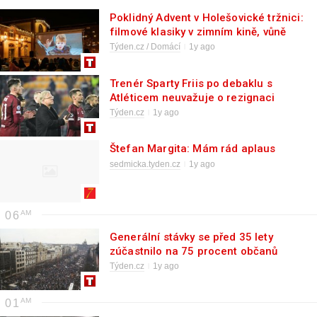
Poklidný Advent v Holešovické tržnici:
filmové klasiky v zimním kině, vůně
punče i nákupy originálních maličkostí
Týden.cz / Domácí
1y ago
pod stromeček
Trenér Sparty Friis po debaklu s
Atléticem neuvažuje o rezignaci
Týden.cz
1y ago
Štefan Margita: Mám rád aplaus
sedmicka.tyden.cz
1y ago
06
Generální stávky se před 35 lety
zúčastnilo na 75 procent občanů
Týden.cz
1y ago
01