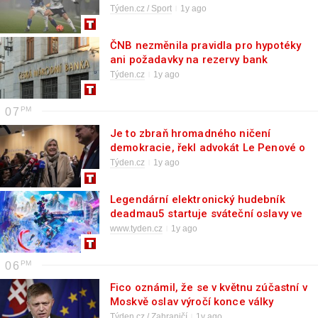
první šestky
Týden.cz / Sport
1y ago
ČNB nezměnila pravidla pro hypotéky
ani požadavky na rezervy bank
Týden.cz
1y ago
07
Je to zbraň hromadného ničení
demokracie, řekl advokát Le Penové o
jejím procesu
Týden.cz
1y ago
Legendární elektronický hudebník
deadmau5 startuje sváteční oslavy ve
hře World of Tanks Blitz
www.tyden.cz
1y ago
06
Fico oznámil, že se v květnu zúčastní v
Moskvě oslav výročí konce války
Týden.cz / Zahraničí
1y ago