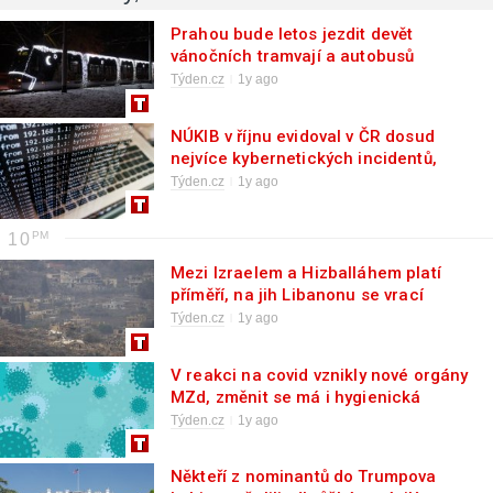
Prahou bude letos jezdit devět
vánočních tramvají a autobusů
Týden.cz
1y ago
NÚKIB v říjnu evidoval v ČR dosud
nejvíce kybernetických incidentů,
celkem 47
Týden.cz
1y ago
10
Mezi Izraelem a Hizballáhem platí
příměří, na jih Libanonu se vrací
civilisté
Týden.cz
1y ago
V reakci na covid vznikly nové orgány
MZd, změnit se má i hygienická
služba
Týden.cz
1y ago
Někteří z nominantů do Trumpova