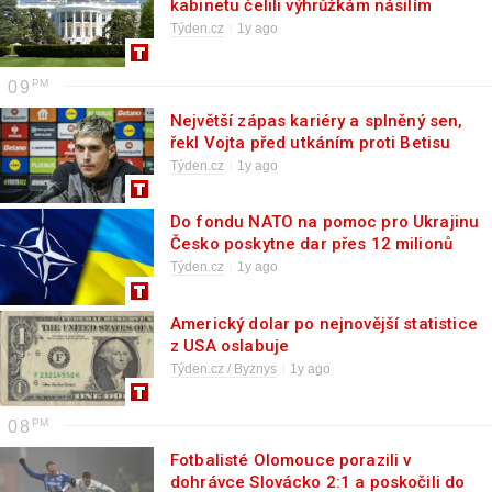
kabinetu čelili výhrůžkám násilím
Týden.cz
1y ago
09
Největší zápas kariéry a splněný sen,
řekl Vojta před utkáním proti Betisu
Týden.cz
1y ago
Do fondu NATO na pomoc pro Ukrajinu
Česko poskytne dar přes 12 milionů
korun
Týden.cz
1y ago
Americký dolar po nejnovější statistice
z USA oslabuje
Týden.cz / Byznys
1y ago
08
Fotbalisté Olomouce porazili v
dohrávce Slovácko 2:1 a poskočili do