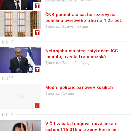
ČNB ponechala sazbu rezervy na
ochranu úvěrového trhu na 1,25 pct.
Týden.cz / Byznys
1y ago
05
Netanjahu má před zatykačem ICC
imunitu, uvedla francouzská
diplomacie
Týden.cz / Zahraničí
1y ago
03
Módní policie: pánové v košilích
Týden.cz
1y ago
01
V ČR začala fungovat nová linka s
číslem 116 016 pro ženy, které čelí