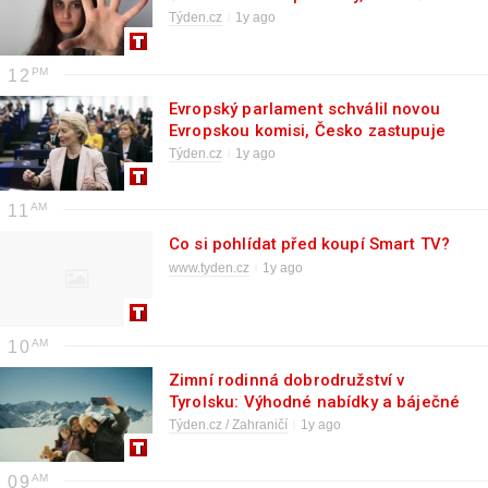
násilí
Týden.cz
1y ago
12
Evropský parlament schválil novou
Evropskou komisi, Česko zastupuje
Síkela
Týden.cz
1y ago
11
Co si pohlídat před koupí Smart TV?
www.tyden.cz
1y ago
10
Zimní rodinná dobrodružství v
Tyrolsku: Výhodné nabídky a báječné
zážitky pro velké i malé návštěvníky
Týden.cz / Zahraničí
1y ago
09