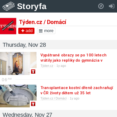
Storyfa
Pull down to refresh..
Týden.cz / Domácí
add
more
Thursday, Nov 28
Vypátrané obrazy se po 100 letech
vrátily jako repliky do gymnázia v
M.Boleslavi
Týden.cz
1y ago
06
Transplantace kostní dřeně zachraňují
v ČR životy dětem už 35 let
Týden.cz / Domácí
1y ago
Wednesday, Nov 27