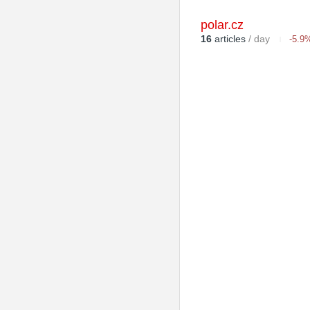
polar.cz
16
articles
/ day
-5.