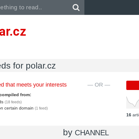
Pull down to refresh..
ar.cz
ds for polar.cz
d that meets your interests
— OR —
compiled from:
eds
(18 feeds)
 on certain domain
(1 feed)
16
art
by
CHANNEL