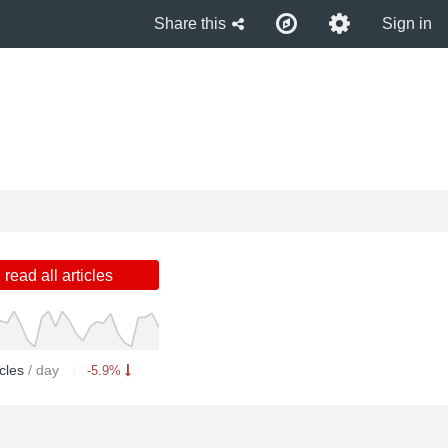
Share this
Sign in
read all articles
icles
/ day
-5.9%