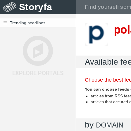
Storyfa
Trending headlines
pol
Available fee
EXPLORE PORTALS
Choose the best fee
You can choose feeds 
articles from RSS fe
articles that occured
by
DOMAIN